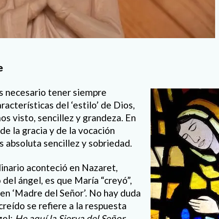
e
s necesario tener siempre
racterísticas del ‘estilo’ de Dios,
s visto, sencillez y grandeza. En
de la gracia y de la vocación
s absoluta sencillez y sobriedad.
inario aconteció en Nazaret,
 del ángel, es que María “creyó”,
 en ‘Madre del Señor’. No hay duda
reído se refiere a la respuesta
gel:
He aquí
la Sierva del Señor,