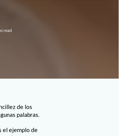
ns read
cillez de los
lgunas palabras.
s el ejemplo de