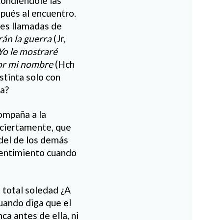
ondiéndole las
pués al encuentro.
es llamadas de
rán la guerra
(Jr,
Yo le mostraré
or mi nombre
(Hch
stinta solo con
ya?
compaña a la
, ciertamente, que
del de los demás
sentimiento cuando
 total soledad ¿A
cuando diga que el
ca antes de ella, ni