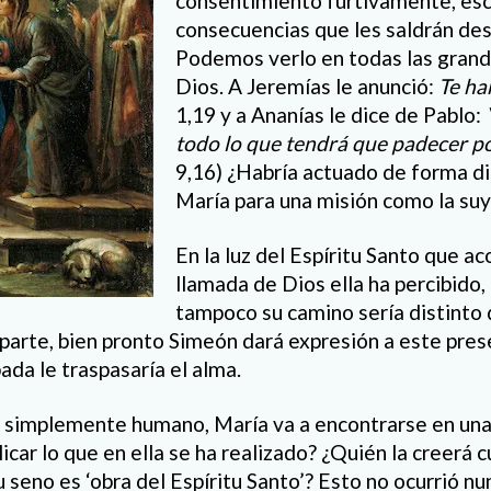
consentimiento furtivamente, esc
consecuencias que les saldrán des
Podemos verlo en todas las grand
Dios. A Jeremías le anunció:
Te ha
1,19 y a Ananías le dice de Pablo:
todo lo que tendrá que padecer p
9,16) ¿Habría actuado de forma di
María para una misión como la su
En la luz del Espíritu Santo que a
llamada de Dios ella ha percibido
tampoco su camino sería distinto 
 parte, bien pronto Simeón dará expresión a este pre
ada le traspasaría el alma.
o simplemente humano, María va a encontrarse en una
icar lo que en ella se ha realizado? ¿Quién la creerá 
u seno es ‘obra del Espíritu Santo’? Esto no ocurrió nun