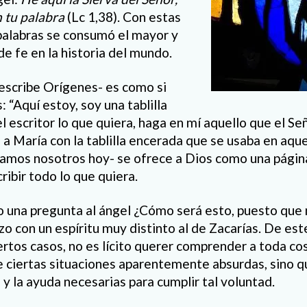
 tu palabra
(Lc 1,38). Con estas
 palabras se consumó el mayor y
e fe en la historia del mundo.
escribe Orígenes- es como si
: “Aquí estoy, soy una tablilla
l escritor lo que quiera, haga en mí aquello que el Señ
 María con la tablilla encerada que se usaba en aqu
iríamos nosotros hoy- se ofrece a Dios como una págin
cribir todo lo que quiera.
 una pregunta al ángel ¿Cómo será esto, puesto que
hizo con un espíritu muy distinto al de Zacarías. De e
ertos casos, no es lícito querer comprender a toda co
e ciertas situaciones aparentemente absurdas, sino qu
z y la ayuda necesarias para cumplir tal voluntad.