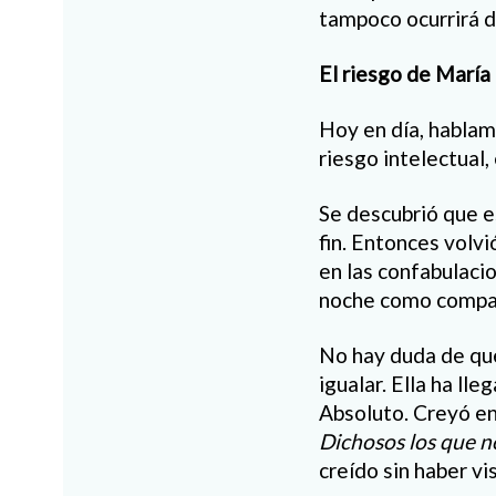
tampoco ocurrirá d
El riesgo de María
Hoy en día, hablam
riesgo intelectual,
Se descubrió que e
fin. Entonces volv
en las confabulaci
noche como compañ
No hay duda de que
igualar. Ella ha l
Absoluto. Creyó en
Dichosos los que no
creído sin haber vi