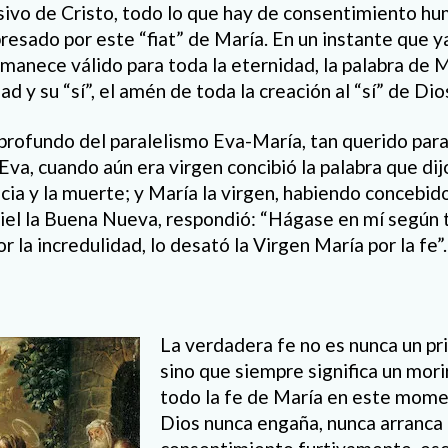
isivo de Cristo, todo lo que hay de consentimiento hum
resado por este “fiat” de María. En un instante que 
manece válido para toda la eternidad, la palabra de M
d y su “sí”, el amén de toda la creación al “sí” de Dios
 profundo del paralelismo Eva-María, tan querido para
“Eva, cuando aún era virgen concibió la palabra que dij
cia y la muerte; y María la virgen, habiendo concebido 
riel la Buena Nueva, respondió: “Hágase en mí según t
r la incredulidad, lo desató la Virgen María por la fe”.
La verdadera fe no es nunca un pri
sino que siempre significa un morir
todo la fe de María en este mome
Dios nunca engaña, nunca arranca a