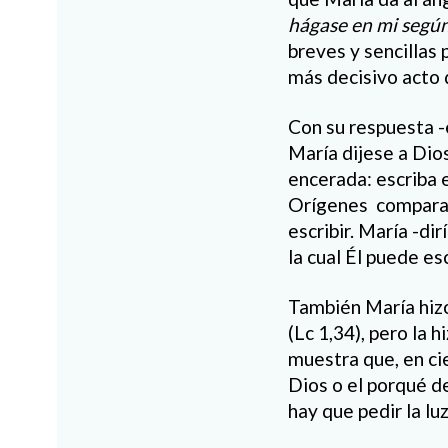
hágase en mi según
breves y sencillas
más decisivo acto d
Con su respuesta -
María dijese a Dios
encerada: escriba e
Orígenes compara a
escribir. María -d
la cual Él puede es
También María hizo
(Lc 1,34), pero la 
muestra que, en ci
Dios o el porqué d
hay que pedir la lu