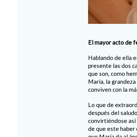
El mayor acto de f
Hablando de ella e
presente las dos ca
que son, como hemo
María, la grandeza 
conviven con la má
Lo que de extraord
después del saludo
convirtiéndose así
de que este haber c
que María da al án