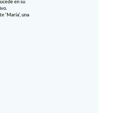
sucede en su
ivo.
e ‘María’, una