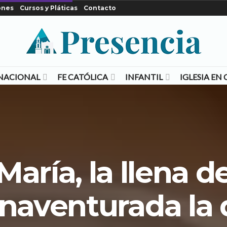
ones
Cursos y Pláticas
Contacto
NACIONAL
FE CATÓLICA
INFANTIL
IGLESIA E
María, la llena d
enaventurada la