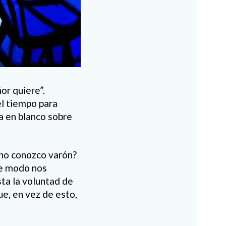
or quiere”.
el tiempo para
a en blanco sobre
 no conozco varón?
ste modo nos
sta la voluntad de
e, en vez de esto,