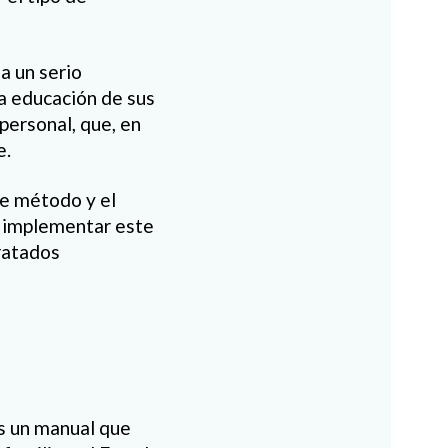
a un serio
la educación de sus
 personal, que, en
e.
e método y el
a implementar este
ratados
os un manual que