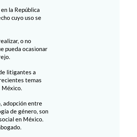
en la República
echo cuyo uso se
ealizar, o no
que pueda ocasionar
ejo.
e litigantes a
s recientes temas
e México.
, adopción entre
ogía de género, son
social en México.
 abogado.