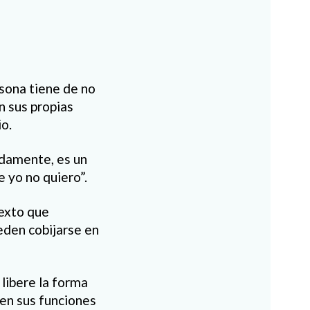
rsona tiene de no
n sus propias
io.
idamente, es un
 yo no quiero”.
texto que
eden cobijarse en
libere la forma
nen sus funciones