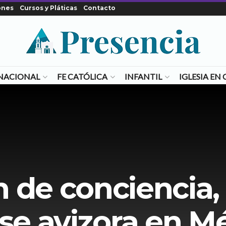
ones
Cursos y Pláticas
Contacto
NACIONAL
FE CATÓLICA
INFANTIL
IGLESIA E
n de conciencia,
se avizora en M