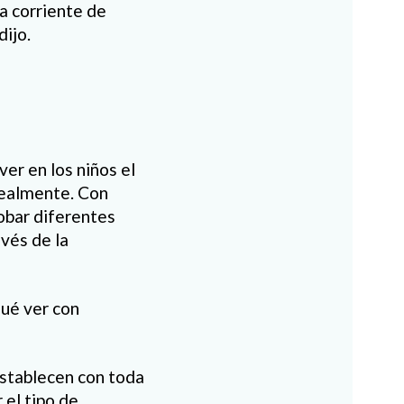
a corriente de
dijo.
er en los niños el
realmente. Con
robar diferentes
avés de la
qué ver con
establecen con toda
 el tipo de