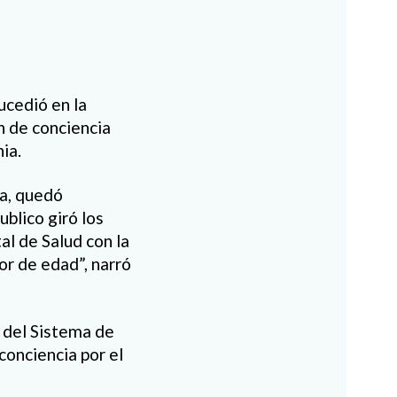
ucedió en la
n de conciencia
ia.
ia, quedó
blico giró los
al de Salud con la
or de edad”, narró
 del Sistema de
conciencia por el