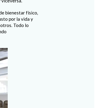
y viceversa.
e bienestar físico,
sto por la vida y
 otros. Todo lo
undo