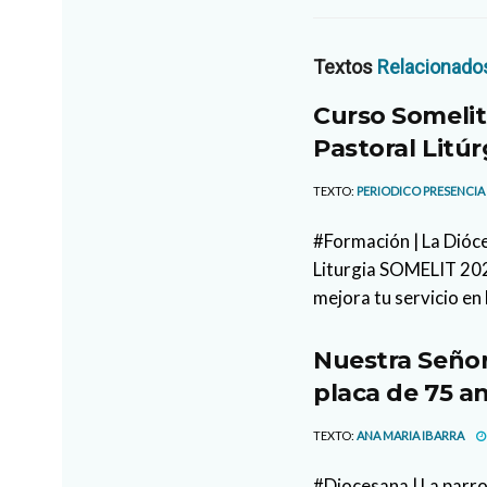
Textos
Relacionado
Curso Somelit
Pastoral Litúr
TEXTO:
PERIODICO PRESENCIA
#Formación | La Dióce
Liturgia SOMELIT 2026
mejora tu servicio en 
Nuestra Señor
placa de 75 an
TEXTO:
ANA MARIA IBARRA
#Diocesana | La parr