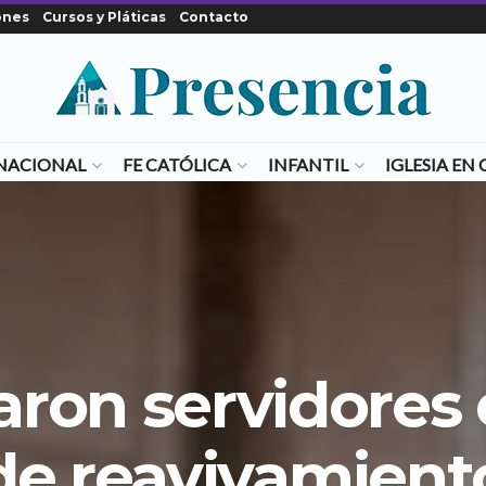
ones
Cursos y Pláticas
Contacto
NACIONAL
FE CATÓLICA
INFANTIL
IGLESIA E
aron servidores 
de reavivamient