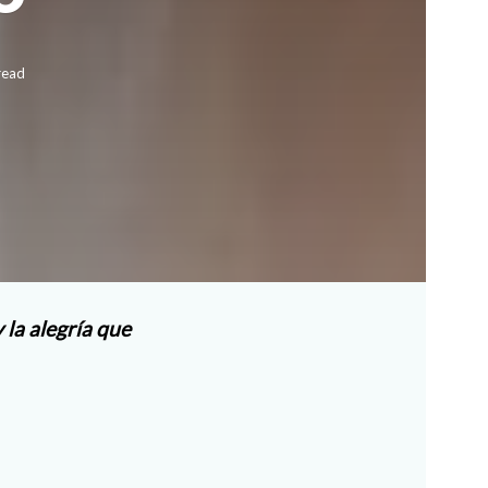
read
 la alegría que