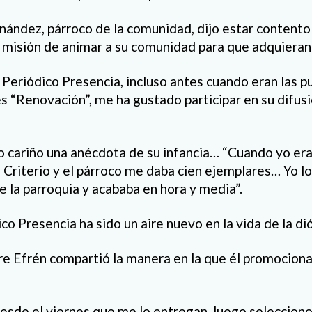
ández, párroco de la comunidad, dijo estar contento p
misión de animar a su comunidad para que adquieran 
 Periódico Presencia, incluso antes cuando eran las p
és “Renovación”, me ha gustado participar en su difusi
cariño una anécdota de su infancia… “Cuando yo era 
 Criterio y el párroco me daba cien ejemplares… Yo lo
e la parroquia y acababa en hora y media”.
co Presencia ha sido un aire nuevo en la vida de la di
re Efrén compartió la manera en la que él promociona 
desde el viernes que me lo entregan, luego selecciono