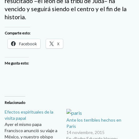
resucitado –el león de la tribu de Judá– ha
vencido y seguirá siendo el centro y el fin de la
historia.
Comparte esto:
Facebook
X
Me gusta esto:
Relacionado
Efectos espirituales de la
visita papal
Ante los terribles hechos en
Ayer el mismo papa
París
Francisco anunció su viaje a
14 noviembre, 2015
México, y nuestro obispo
En «Padre Eduardo Hayen»