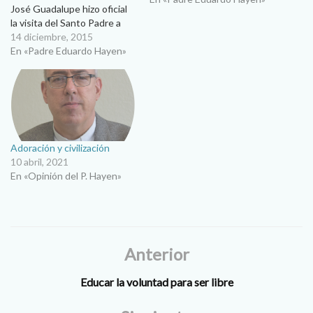
José Guadalupe hizo oficial
la visita del Santo Padre a
Ciudad Juárez. ¡Qué alegría
14 diciembre, 2015
más grande! A la mayoría de
En «Padre Eduardo Hayen»
los juarenses el corazón se
nos llena de júbilo por esta
visita del pastor universal de
la…
Adoración y civilización
10 abril, 2021
En «Opinión del P. Hayen»
Anterior
Educar la voluntad para ser libre