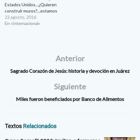
Estados Unidos…¿Quieren
construír muros?...estamos
aquí para decir ¡No! Durante
22 agosto, 2016
dos minutos llenos de
En «Internacional»
misericordia, y que serán
históricos para la frontera,
cientos de familias abrazaron
a familiares a quienes no
veían desde hacía varios
Anterior
años en el…
Sagrado Corazón de Jesús: historia y devoción en Juárez
Siguiente
Miles fueron beneficiados por Banco de Alimentos
Textos
Relacionados