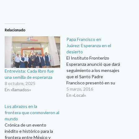
Relacionado
Papa Francisco en
Juárez: Esperanza en el
desierto
El Instituto Fronterizo
Esperanza anunció que dará
seguimiento a los mensajes
Entrevista: Cada libro fue
que el Santo Padre
una semilla de esperanza
Francisco presentó en su
8 octubre, 2025
visita a Ciudad Juárez…
5 marzo, 2016
En «llamados»
Resaltar la importancia de la
En «Local»
frontera y de quienes viven
Los abrazos en la
en ella como los migrantes,
frontera que conmovieron al
víctimas de la violencia y
mundo
trabajadores, así como
Crónica de un evento
contrarrestar la lógica…
inédito e histórico para la
frontera entre México y