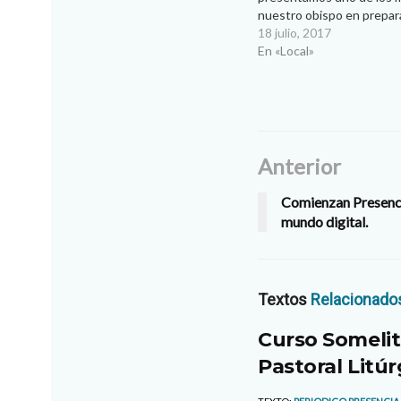
nuestro obispo en prepar
peregrinaje de la comun
18 julio, 2017
José Guadalupe Torres 
En «Local»
Obispo de Ciudad Juárez 
muy entrañable…
Anterior
Comienzan Presencia
mundo digital.
Textos
Relacionado
Curso Somelit
Pastoral Litúr