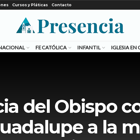
ones
Cursos y Pláticas
Contacto
NACIONAL
FE CATÓLICA
INFANTIL
IGLESIA E
ia del Obispo c
uadalupe a la m