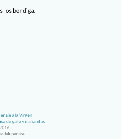
s los bendiga.
enaje a la Virgen
sa de gallo y mañanitas
 2016
uadalupanas»