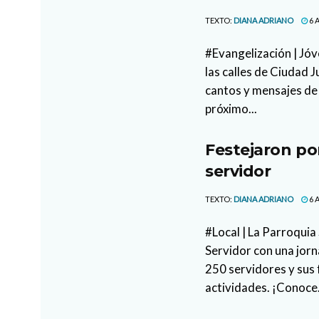
TEXTO:
DIANA ADRIANO
6 
#Evangelización | Jóv
las calles de Ciudad 
cantos y mensajes de 
próximo...
Festejaron po
servidor
TEXTO:
DIANA ADRIANO
6 
#Local | La Parroquia
Servidor con una jor
250 servidores y sus 
actividades. ¡Conoce.