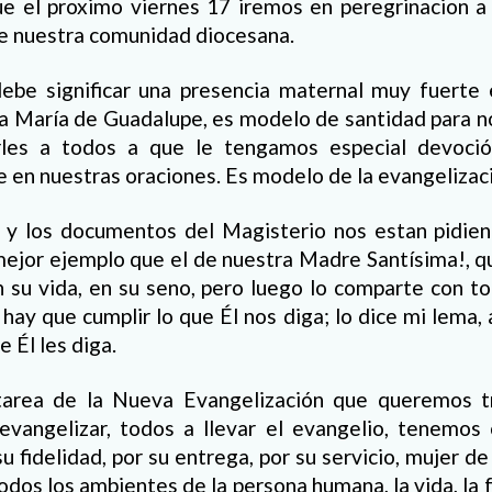
ue el proximo viernes 17 iremos en peregrinacion a 
de nuestra comunidad diocesana.
ebe significar una presencia maternal muy fuerte 
a María de Guadalupe, es modelo de santidad para n
arles a todos a que le tengamos especial devoció
en nuestras oraciones. Es modelo de la evangelizaci
 y los documentos del Magisterio nos estan pidi
mejor ejemplo que el de nuestra Madre Santísima!, q
n su vida, en su seno, pero luego lo comparte con t
 hay que cumplir lo que Él nos diga; lo dice mi lema, a
 Él les diga.
tarea de la Nueva Evangelización que queremos tr
 evangelizar, todos a llevar el evangelio, tenemo
u fidelidad, por su entrega, por su servicio, mujer d
dos los ambientes de la persona humana, la vida, la f