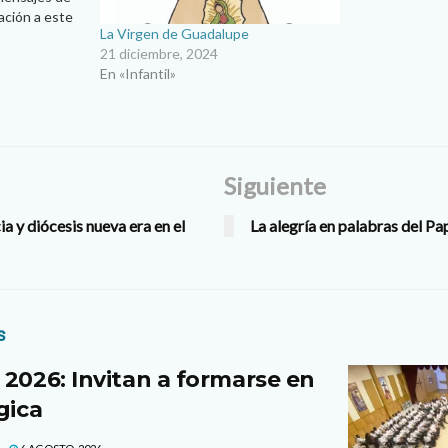
ación a este
La Virgen de Guadalupe
idad… Mons.
21 diciembre, 2024
Campos/
En «Infantil»
Un saludo
Siguiente
 y diócesis nueva era en el
La alegría en palabras del Pa
s
 2026: Invitan a formarse en
gica