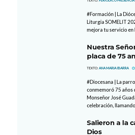
TEXTO:
PERIODICO PRESENCIA
#Formación | La Dióce
Liturgia SOMELIT 2026
mejora tu servicio en 
Nuestra Señor
placa de 75 an
TEXTO:
ANA MARIA IBARRA
#Diocesana | La parr
conmemoró 75 años de
Monseñor José Guada
celebración, llamando
Salieron a la 
Dios