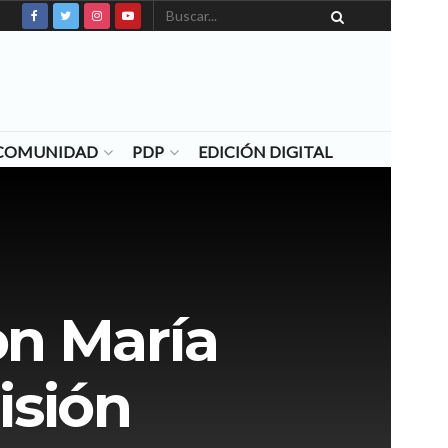
N COMUNIDAD
PDP
EDICIÓN DIGITAL
on María
isión