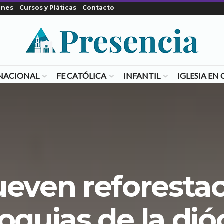
ones
Cursos y Pláticas
Contacto
NACIONAL
FE CATÓLICA
INFANTIL
IGLESIA E
even reforestac
oquias de la dió