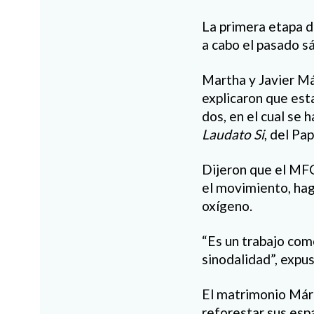
La primera etapa de
a cabo el pasado s
Martha y Javier Má
explicaron que esta
dos, en el cual se 
Laudato Si
, del Pa
Dijeron que el MF
el movimiento, haga
oxígeno.
“Es un trabajo como
sinodalidad”, expu
El matrimonio Márq
reforestar sus esp