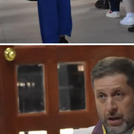
la FSSPX
r prefecto de Dicasterio
 de Cristo Rey en medio de di