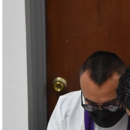
Perseveremos en el camino
Benavides Romero
Nacional
Vida y obra de los 25 mártir
Anuncian renovación de la 