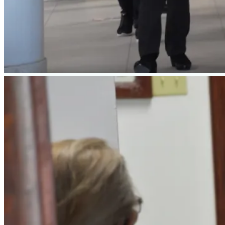
Declara Vaticano cisma de 
Nombra papa a tercera muje
Celebraron misa en montaña