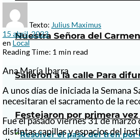
Texto:
Julius Maximus
15 abril, 2023
Nuestra Señora del Carmen:
en
Local
Reading Time: 1 min read
Ana María Ibarra
Salieron a la calle Para dif
A unos días de iniciada la Semana Sa
necesitaran el sacramento de la rec
Festejaron por primera vez 
Fue el pasado viernes 31 de marzo 
distintas capillas y espacios del ins