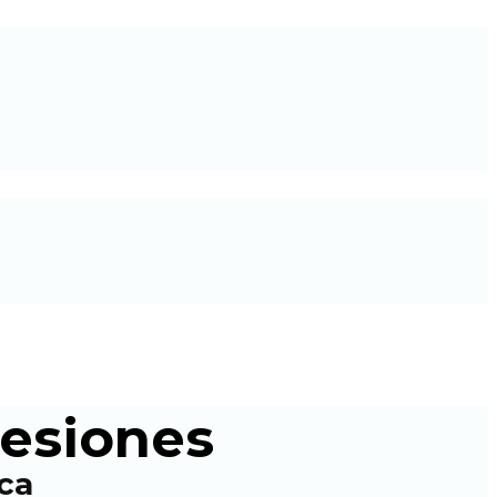
fesiones
ica