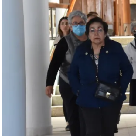
Internacional
Buscan legislación proteg
Claman en Nicaragua por o
Consejos del papa León XIV