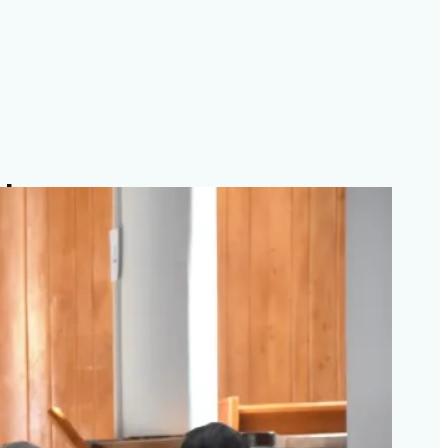
rahumara
as madres buscadoras