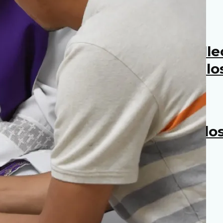
rante en Juárez: Ante el fall
e operativos migratorios en lo
 Reino: Si no participamos tod
la FSSPX