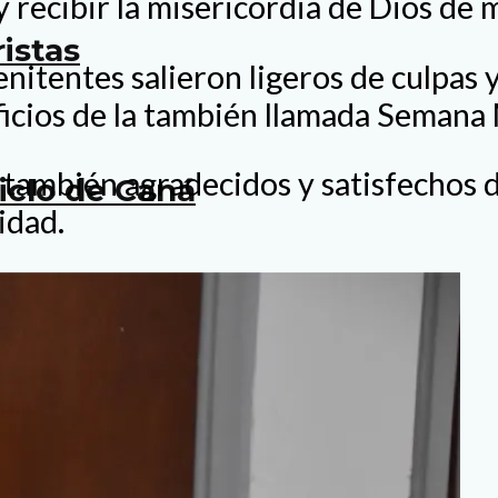
y recibir la misericordia de Dios de 
istas
nitentes salieron ligeros de culpas y
oficios de la también llamada Semana
también agradecidos y satisfechos d
ciclo de Caná
idad.
a de formación
de líderes de adolescentes