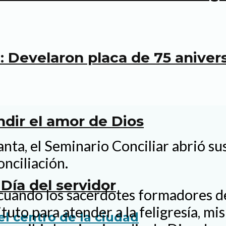
 Develaron placa de 75 anivers
undir el amor de Dios
nta, el Seminario Conciliar abrió sus
onciliación.
Día del servidor
cuando los sacerdotes formadores de
tituto para atender a la feligresía, 