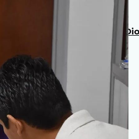
 ya iniciado: Administrador D
es cristeros
Basílica de Guadalupe