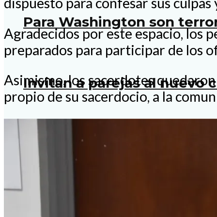
dispuesto para confesar sus culpas 
Para Washington son terror
Agradecidos por este espacio, los pe
preparados para participar de los 
Asimismo, los sacerdotes quedaron 
Invitan a parejas al nuevo 
propio de su sacerdocio, a la comun
Tendrán sacerdotes jornad
Realizan primer encuentro 