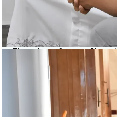
Nombra papa a tercera muje
El camino a Serocagüi: pos
La clasificación de la Sele
Altura de miras y generosi