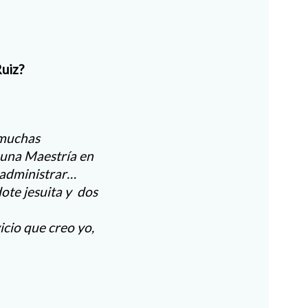
uiz?
 muchas
e una Maestría en
 administrar…
dote jesuita y dos
icio que creo yo,