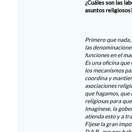
¿Cuáles son las la
asuntos religiosos
Primero que nada, 
las denominaciones
funciones en el mar
Es una oficina que
los mecanismos par
coordina y mantiene
asociaciones relig
que hagamos, que d
religiosas para que
Imagínese, la gobe
atienda esto y a tr
Fíjese la gran impo
D.A.R., eso nos hab