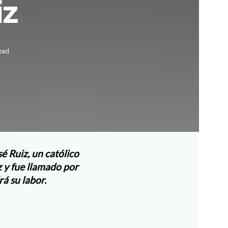
iz
ead
é Ruiz, un católico
 y fue llamado por
á su labor.