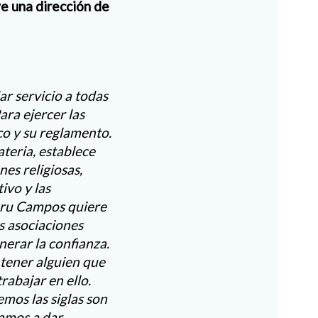
ve una dirección de
r servicio a todas
ara ejercer las
co y su reglamento.
teria, establece
es religiosas,
ivo y las
Maru Campos quiere
s asociaciones
nerar la confianza.
 tener alguien que
rabajar en ello.
emos las siglas son
vamos a dar