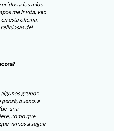
ecidos a los míos.
pos me invita, veo
n esta oficina,
religiosas del
adora?
s algunos grupos
o pensé, bueno, a
 fue una
iere, como que
que vamos a seguir