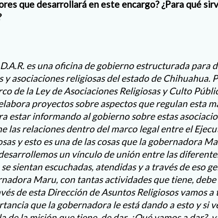
bores que desarrollará en este encargo? ¿Para qué sir
?
D.A.R. es una oficina de gobierno estructurada para da
 y asociaciones religiosas del estado de Chihuahua. P
co de la Ley de Asociaciones Religiosas y Culto Públi
 elabora proyectos sobre aspectos que regulan esta ma
a estar informando al gobierno sobre estas asociacion
 las relaciones dentro del marco legal entre el Ejecut
iosas y esto es una de las cosas que la gobernadora 
esarrollemos un vínculo de unión entre las diferente
 se sientan escuchadas, atendidas y a través de eso ge
rnadora Maru, con tantas actividades que tiene, debe
avés de esta Dirección de Asuntos Religiosos vamos a t
rtancia que la gobernadora le está dando a esto y si v
la de la misión que tiene, de dar. ¿Qué vamos a dar?, 