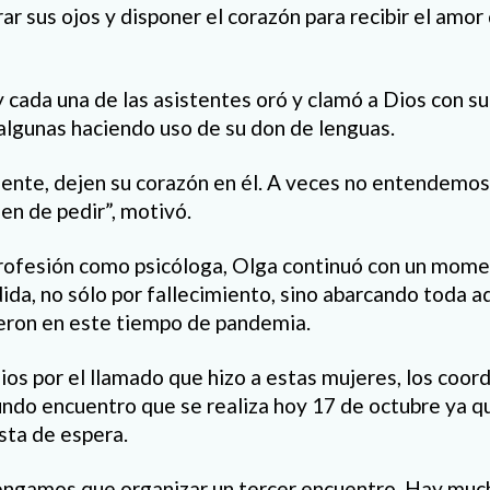
rar sus ojos y disponer el corazón para recibir el amor
y cada una de las asistentes oró y clamó a Dios con s
 algunas haciendo uso de su don de lenguas.
sente, dejen su corazón en él. A veces no entendemos 
en de pedir”, motivó.
rofesión como psicóloga, Olga continuó con un mome
ida, no sólo por fallecimiento, sino abarcando toda a
ieron en este tiempo de pandemia.
os por el llamado que hizo a estas mujeres, los coor
ndo encuentro que se realiza hoy 17 de octubre ya que
ista de espera.
ngamos que organizar un tercer encuentro. Hay muc