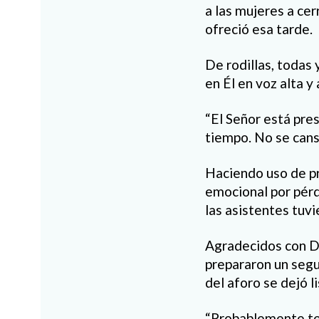
a las mujeres a cer
ofreció esa tarde.
De rodillas, todas 
en Él en voz alta y
“El Señor está pre
tiempo. No se cans
Haciendo uso de p
emocional por pérd
las asistentes tuv
Agradecidos con Di
prepararon un segu
del aforo se dejó l
“Probablemente te