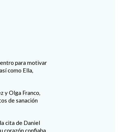
uentro para motivar
así como Ella,
ez y Olga Franco,
tos de sanación
la cita de Daniel
su corazón confiaba