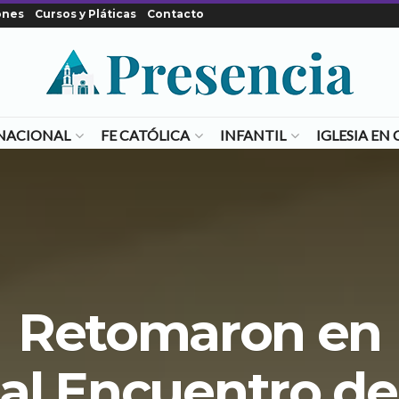
ones
Cursos y Pláticas
Contacto
NACIONAL
FE CATÓLICA
INFANTIL
IGLESIA E
Retomaron en
al Encuentro d