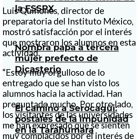
la FSSPX
Luis Quiñones, director de
preparatoria del Instituto México,
mostró satisfacción por el interés
que mostraron los alumnos en esta
Nombra papa a tercera
actividad.
mujer prefecto de
Dicasterio
“Estoy muy orgulloso de lo
entregado que se han visto los
alumnos hacia la actividad. Han
preguntado mucho. Por otro lado,
El camino a Serocagüi:
los visitantes de las universidades
postales de la impunidad
me han expresado que se sienten
en la Tarahumara
muy complacidos por el interés de