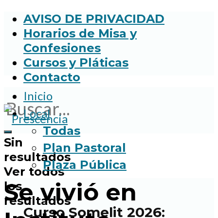
AVISO DE PRIVACIDAD
Horarios de Misa y
Confesiones
Cursos y Pláticas
Contacto
Inicio
Local
Todas
Sin
Plan Pastoral
resultados
Plaza Pública
Ver todos
Se vivió en
los
resultados
Curso Somelit 2026: