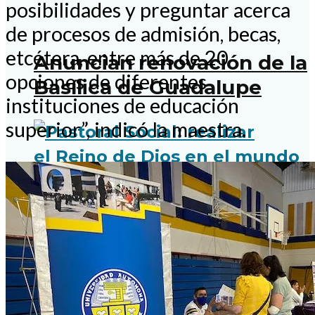
posibilidades y preguntar acerca
de procesos de admisión, becas,
etcétera, entre más de 20
Anuncian renovación de la
opciones de diferentes
Basílica de Guadalupe
instituciones de educación
superior”, indicó la maestra.
Comunicado de Casa del
Migrante en Juárez: Ante
el fallecimiento de
connacionales mexicanos
en el contexto de