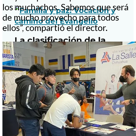
los muchachos. Sabemos que será
de mucho provecho para todos
ellos”, compartió el director.
La clasificación de la
Selección Mexicana y la
causa de las madres
buscadoras
Altura de miras y
generosidad