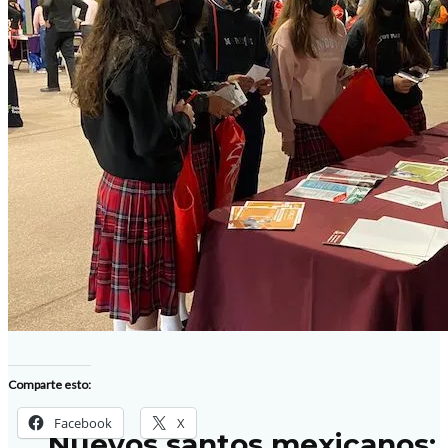
Fe Católica
Vida y obra de los 25
mártires cristeros
Honrar a tu padre y a tu
madre
Comparte esto:
Facebook
X
Nuevos santos mexicanos: