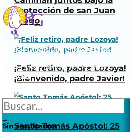
Caminan juntos bajo la
protección de san Juan
Diego
© 2024 Diócesis de Ciudad Juárez
| Perú
480 Nte Cd. Juárez, Chih.
Con el apoyo del Centro de Difusión
¡Feliz retiro, padre Lozoya!
Teológica
¡Bienvenido, padre Javier!
Santo Tomás Apóstol: 25
Sin resultados