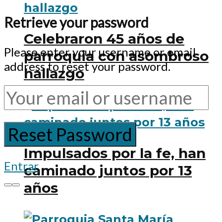
Retrieve your password
Celebraron 45 años de
Please enter your username or email
parroquia con asombroso
address to reset your password.
hallazgo
Impulsados por la fe, han
Entrar
caminado juntos por 13
años