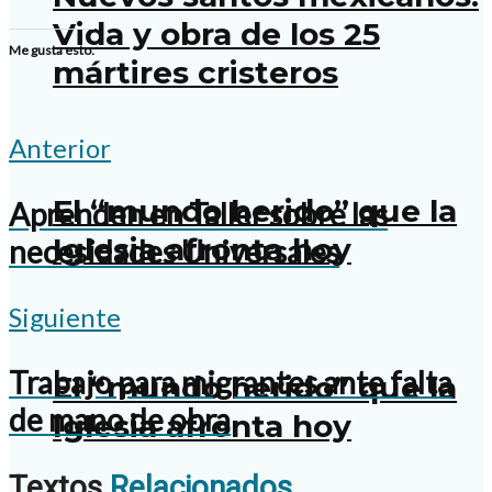
Vida y obra de los 25
Me gusta esto:
mártires cristeros
Anterior
El “mundo herido” que la
Aprenden en Taller sobre las
Iglesia afronta hoy
necesidades Universales
Siguiente
Trabajo para migrantes ante falta
El “mundo herido” que la
de mano de obra
Iglesia afronta hoy
Textos
Relacionados