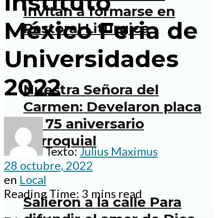
Instituto
Invitan a formarse en
México Feria de
Pastoral Litúrgica
Universidades
2022
Nuestra Señora del
Carmen: Develaron placa
de 75 aniversario
parroquial
Texto:
Julius Maximus
28 octubre, 2022
en
Local
Reading Time: 3 mins read
Salieron a la calle Para