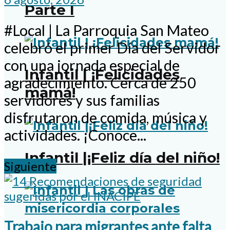
Parte I
#Local | La Parroquia San Mateo
celebró el primer Día del Servidor
con una jornada especial de
Infantil | ¡Felicidades
agradecimiento. Cerca de 250
mamá!
servidores y sus familias
disfrutaron de comida, música y
actividades. ¡Conoce...
Infantil |¡Feliz día del niño!
Siguiente
Trabajo para migrantes ante falta