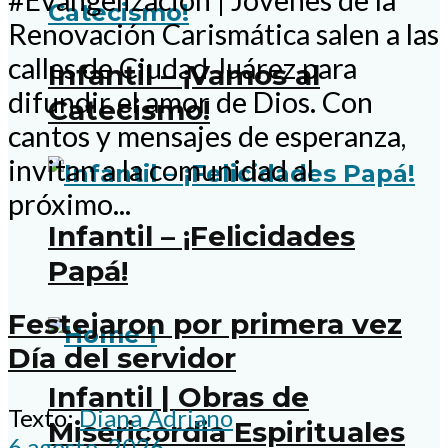
#Evangelización | Jóvenes de la
Renovación Carismática salen a las
calles de Ciudad Juárez para
Infantil – ¡Vamos al
difundir el amor de Dios. Con
Catecismo!
cantos y mensajes de esperanza,
invitan a la comunidad al
próximo...
Infantil – ¡Felicidades
Papá!
Festejaron por primera vez
Día del servidor
Infantil | Obras de
Texto:
Diana Adriano
Misericordia Espirituales
6 agosto, 2026