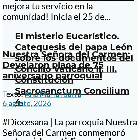
mejora tu servicio en la
comunidad! Inicia el 25 de...
El misterio Eucarístico.
Catequesis del papa León
Nuestra Señora del Carmen:
sobre los documentos del
Develaron placa de 75
Concilio Vaticano II. III.
aniversario parroquial
Constitución
Sacrosanctum Concilium
Texto:
Ana Maria Ibarra
4.
6 agosto, 2026
#Diocesana | La parroquia Nuestra
Señora del Carmen conmemoró