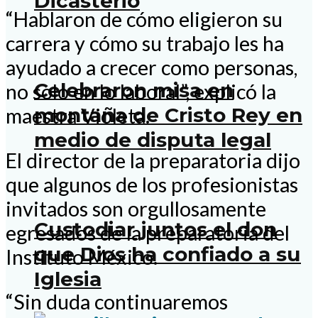
Dicasterio
“Hablaron de cómo eligieron su
carrera y cómo su trabajo les ha
ayudado a crecer como personas,
Celebraron misa en
no solo en lo laboral”, explicó la
montaña de Cristo Rey en
maestra Violeta.
medio de disputa legal
El director de la preparatoria dijo
que algunos de los profesionistas
invitados son orgullosamente
Custodiar juntos el don
egresados de la preparatoria del
que Dios ha confiado a su
Instituto México.
Iglesia
“Sin duda continuaremos