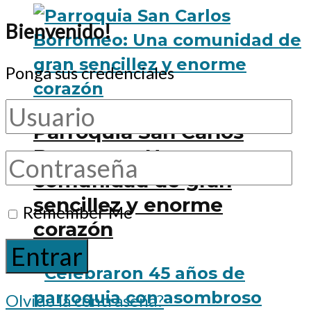
Bienvenido!
Ponga sus credenciales
Parroquia San Carlos
Borromeo: Una
comunidad de gran
sencillez y enorme
Remember Me
corazón
Olvido la contraseña?