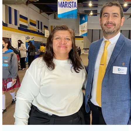
Invitan a parejas al nuevo
ciclo de Caná
Tendrán sacerdotes
jornada de formación
Realizan primer encuentro
de líderes de adolescentes