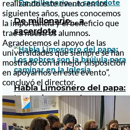
realizando este evento en los
siguientes años, pues conocemos
De millonario… a
la importancia y el beneficio que
sacerdote
trae a nuestros alumnos.
Agradecemos el apoyo de las
universidades que siempre se han
mostrado con la mejor disposición
en apoyarnos en este evento”,
concluyó el director.
Habla Limosnero del papa:
Los pobres son la
brújula para caminar en la
Iglesia