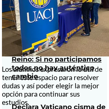
operativos migratorios en
los Estados Unidos
Serie: Venga a nosotros tu
Reino: Si no participamos
todos no hay auténtico
Los alumnos expresaron lo útil de
cambio
tener este espacio para resolver
dudas y así poder elegir la mejor
opción para continuar sus
estudios.
Declara Vaticano cisma de