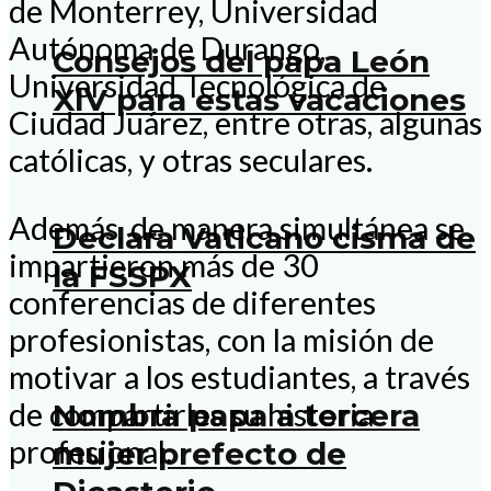
de Monterrey, Universidad
Autónoma de Durango,
Consejos del papa León
Universidad Tecnológica de
XIV para estas vacaciones
Ciudad Juárez, entre otras, algunas
católicas, y otras seculares.
Además, de manera simultánea se
Declara Vaticano cisma de
impartieron más de 30
la FSSPX
conferencias de diferentes
profesionistas, con la misión de
motivar a los estudiantes, a través
de compartirles su historia
Nombra papa a tercera
profesional.
mujer prefecto de