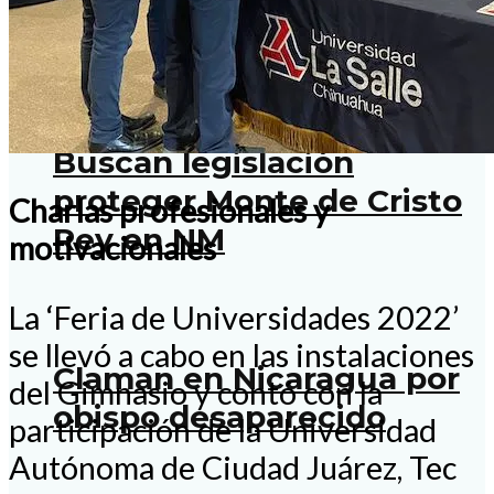
Internacional
Buscan legislación
proteger Monte de Cristo
Charlas profesionales y
Rey en NM
motivacionales
La ‘Feria de Universidades 2022’
se llevó a cabo en las instalaciones
Claman en Nicaragua por
del Gimnasio y contó con la
obispo desaparecido
participación de la Universidad
Autónoma de Ciudad Juárez, Tec