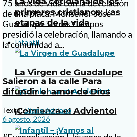
La vida cotidiana de los
75 años de vida con la develación
primeros cristianos: Las
de una placa. Monseñor José
etapas de la vida
Guadalupe Torres Campos
presidió la celebración, llamando a
Infantil
la comunidad a...
La Virgen de Guadalupe
Salieron a la calle Para
difundir el amor de Dios
Texto:
Diana Adriano
¡Comienza el Adviento!
6 agosto, 2026