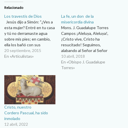
Relacionado
Los travestis de Dios
La fe, un don de la
Jesús dijo a Simón: "¿Ves a
misericordia divina
esta mujer? Entré en tu casa
Mons. J. Guadalupe Torres
y tú no derramaste agua
Campos ¡Aleluya, Aleluya!,
sobre mis pies; en cambio,
¡Cristo vive, Cristo ha
ella los bañó con sus
resucitado! Seguimos,
lágrimas y los secó con sus
20 septiembre, 2015
alabando al Señor al Señor
cabellos. (Lc 7,44) Mónica
En «Articulistas»
en esta hermosa Pascua de
10 abril, 2018
Astorga es una religiosa
Resurrección. Este segundo
En «Obispo J. Guadalupe
carmelita descalza que
domingo de Pascua está
Torres»
acompaña en Argentina a
dedicado particularmente a
un…
la Divina Misericordia.
Ciertamente el tema central
de la Palabra de Dios que se
ha proclamado este…
Cristo, nuestro
Cordero Pascual, ha sido
inmolado
12 abril, 2022