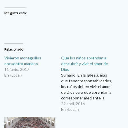
Me gusta esto:
Relacionado
Vivieron monaguillos
Que los niños aprendan a
encuentro mariano
descubrir y vivir el amor de
11 junio, 2017
Dios
En «Local»
Sumario: En la Iglesia, más
que tener responsablidades,
los niños deben vivir el amor
de Dios para que aprendan a
corresponer mediante la
caridad y el servicio, afirma
29 abril, 2016
formador de monaguillos.
En «Local»
Como cualquier bautizado,
joven o adulto, los niños son
parte importante de la