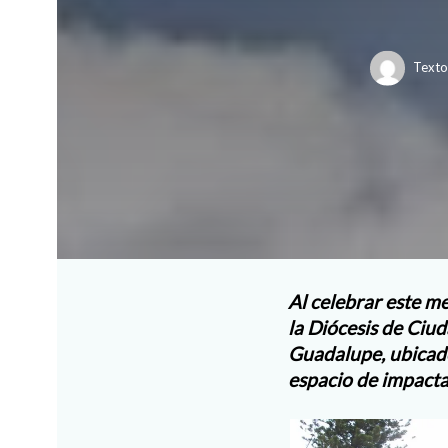
Texto
Al celebrar este m
la Diócesis de Ciud
Guadalupe, ubicado
espacio de impacta