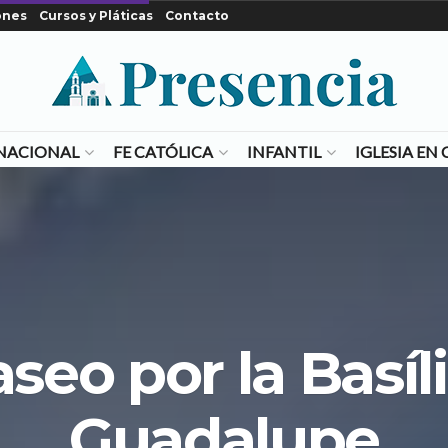
ones
Cursos y Pláticas
Contacto
NACIONAL
FE CATÓLICA
INFANTIL
IGLESIA E
seo por la Basíl
Guadalupe