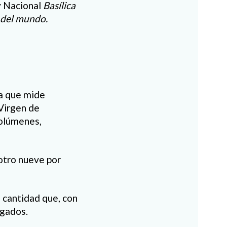
 Nacional
Basílica
s del mundo.
ca que mide
 Virgen de
volúmenes,
 otro nueve por
, cantidad que, con
rgados.