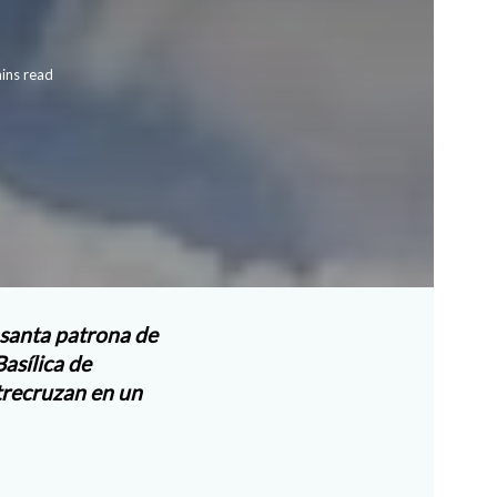
ins read
 santa patrona de
asílica de
ntrecruzan en un