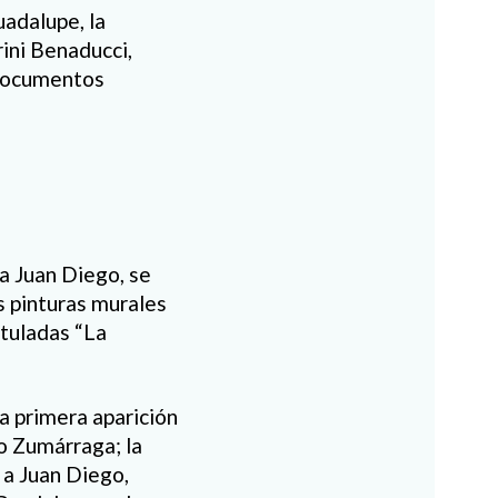
uadalupe, la
rini Benaducci,
 documentos
a Juan Diego, se
is pinturas murales
ituladas “La
a primera aparición
po Zumárraga; la
n a Juan Diego,