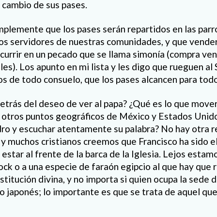
a cambio de sus pases.
mplemente que los pases serán repartidos en las parr
los servidores de nuestras comunidades, y que vender
currir en un pecado que se llama simonía (compra vent
es). Los apunto en mi lista y les digo que rueguen al 
ios de todo consuelo, que los pases alcancen para tod
trás del deseo de ver al papa? ¿Qué es lo que move
otros puntos geográficos de México y Estados Unidos
ro y escuchar atentamente su palabra? No hay otra r
os y muchos cristianos creemos que Francisco ha sido 
 estar al frente de la barca de la Iglesia. Lejos estam
rock o a una especie de faraón egipcio al que hay que r
stitución divina, y no importa si quien ocupa la sede 
 o japonés; lo importante es que se trata de aquel qu