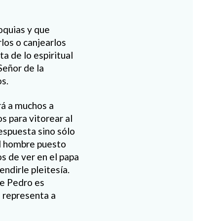
oquias y que
los o canjearlos
a de lo espiritual
Señor de la
os.
rá a muchos a
 para vitorear al
espuesta sino sólo
el hombre puesto
os de ver en el papa
endirle pleitesía.
de Pedro es
e representa a