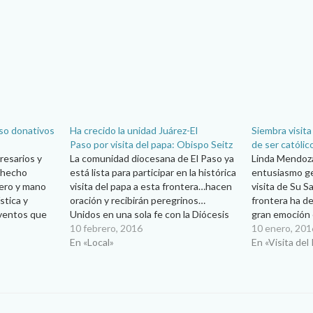
aso donativos
Ha crecido la unidad Juárez-El
Siembra visita
Paso por visita del papa: Obispo Seitz
de ser católic
esarios y
La comunidad diocesana de El Paso ya
Linda Mendoza 
 hecho
está lista para participar en la histórica
entusiasmo ge
nero y mano
visita del papa a esta frontera…hacen
visita de Su S
stica y
oración y recibirán peregrinos…
frontera ha d
eventos que
Unidos en una sola fe con la Diócesis
gran emoción 
sco el
de Ciudad Juárez, la comunidad
10 febrero, 2016
ya planean ven
10 enero, 201
esta ciudad.
diocesana El Paso, Texas se
En «Local»
miércoles 17 d
En «Visita del
e ha logrado
encuentra alegre por la visita del Papa
Anthony C. Cel
Francisco…
Diócesis…