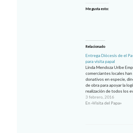
Me gusta esto:
Relacionado
Entrega Diócesis de el P
para visita papal
Linda Mendoza Uribe Empr
comerciantes locales han
donativos en especie, di
de obra para apoyar la logí
realización de todos los 
encabezará el Papa Franci
3 febrero, 2016
próximo 17 de febrero en 
En «Visita del Papa»
Con estas aportaciones s
cubrir todo lo necesario,…