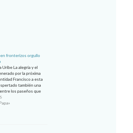
 en fronterizos orgullo
o
Uribe La alegría y el
nerado por la próxima
antidad Francisco a esta
espertado también una
entre los paseños que
ir a Ciudad Juárez el
6
e febrero. El sacerdote
 Papa»
ino, vicario de la