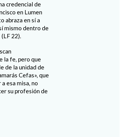
na credencial de
rancisco en Lumen
o abraza en sí a
 sí mismo dentro de
 (LF 22).
uscan
 la fe, pero que
le de la unidad de
 llamarás Cefas», que
r a esa misa, no
cer su profesión de