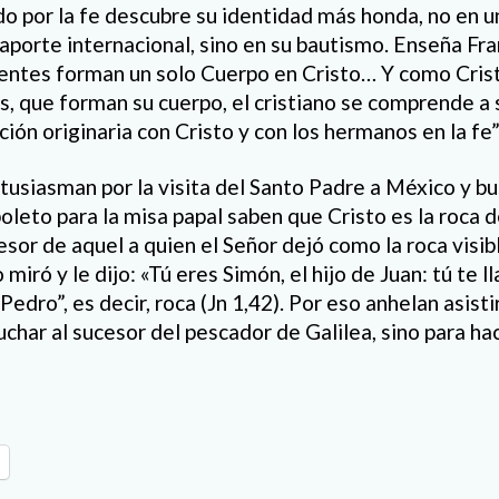
ado por la fe descubre su identidad más honda, no en u
saporte internacional, sino en su bautismo. Enseña F
yentes forman un solo Cuerpo en Cristo… Y como Crist
s, que forman su cuerpo, el cristiano se comprende a
ción originaria con Cristo y con los hermanos en la fe”
tusiasman por la visita del Santo Padre a México y b
leto para la misa papal saben que Cristo es la roca de
esor de aquel a quien el Señor dejó como la roca visib
o miró y le dijo: «Tú eres Simón, el hijo de Juan: tú te
Pedro”, es decir, roca (Jn 1,42). Por eso anhelan asisti
uchar al sucesor del pescador de Galilea, sino para ha