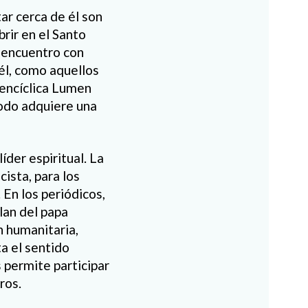
ar cerca de él son
rir en el Santo
l encuentro con
él, como aquellos
 encíclica Lumen
modo adquiere una
íder espiritual. La
cista, para los
 En los periódicos,
blan del papa
n humanitaria,
a el sentido
s permite participar
ros.