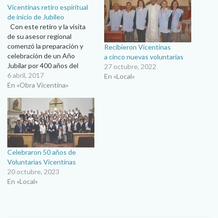
Vicentinas retiro espiritual
de inicio de Jubileo
Con este retiro y la visita
de su asesor regional
comenzó la preparación y
Recibieron Vicentinas
celebración de un Año
a cinco nuevas voluntarias
Jubilar por 400 años del
27 octubre, 2022
carisma vicentino en el
6 abril, 2017
En «Local»
mundo. Ana María Ibarra Al
En «Obra Vicentina»
acercarse el festejo por los
400 años de la fundación de
las Voluntarias Vicentinas
en el…
Celebraron 50 años de
Voluntarias Vicentinas
20 octubre, 2023
En «Local»