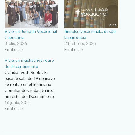
Vivieron Jornada Vocacional
Impulso vocacional… desde
Capuchina
la parroquia
8 julio, 2026
24 febrero, 2025
En «Local»
En «Local»
Vivieron muchachos retiro
de discernimiento
Claudia Iveth Robles El
pasado sábado 19 de mayo
se realizó en el Seminario
Conciliar de Ciudad Juárez
un retiro de discernimiento
para jóvenes que sienten
16 junio, 2018
inquietud vocacional al
En «Local»
sacerdocio. Fue en la capilla
de Filosofía donde 20
jóvenes recibieron temas y
dinámicas para ir