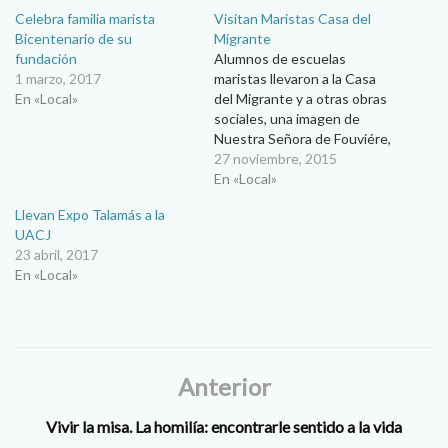
Celebra familia marista
Visitan Maristas Casa del
Bicentenario de su
Migrante
fundación
Alumnos de escuelas
1 marzo, 2017
maristas llevaron a la Casa
En «Local»
del Migrante y a otras obras
sociales, una imagen de
Nuestra Señora de Fouviére,
advocación mariana de
27 noviembre, 2015
Francia. Acompañados de
En «Local»
una imagen de Nuestra
Llevan Expo Talamás a la
Señora de Fourviére,
UACJ
alumnos de las escuelas
23 abril, 2017
maristas Instituto México,
En «Local»
Isabel Talamás y
Montesinos, realizaron una
especial visita a la…
Anterior
Vivir la misa. La homilía: encontrarle sentido a la vida