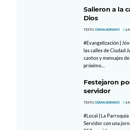
Salieron a la 
Dios
TEXTO:
DIANA ADRIANO
6 A
#Evangelización | Jóv
las calles de Ciudad 
cantos y mensajes de 
próximo...
Festejaron po
servidor
TEXTO:
DIANA ADRIANO
6 A
#Local | La Parroquia
Servidor con una jor