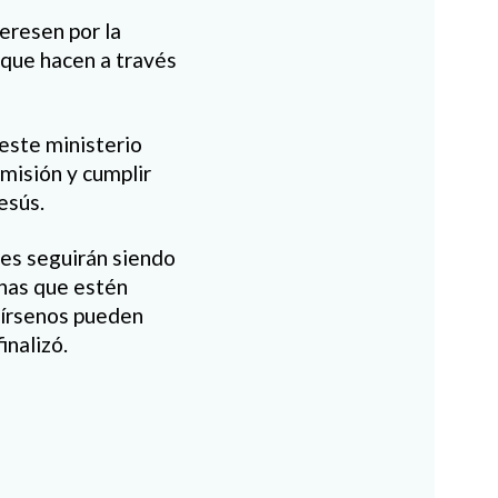
eresen por la
 que hacen a través
este ministerio
u misión y cumplir
esús.
nes seguirán siendo
onas que estén
nírsenos pueden
inalizó.