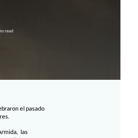
ns read
ebraron el pasado
res.
Armida, las