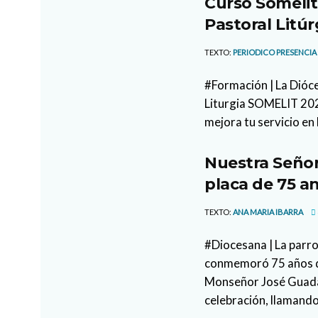
Curso Somelit
Pastoral Litúr
TEXTO:
PERIODICO PRESENCIA
#Formación | La Dióce
Liturgia SOMELIT 2026
mejora tu servicio en 
Nuestra Señor
placa de 75 an
TEXTO:
ANA MARIA IBARRA
#Diocesana | La parr
conmemoró 75 años de
Monseñor José Guada
celebración, llamando