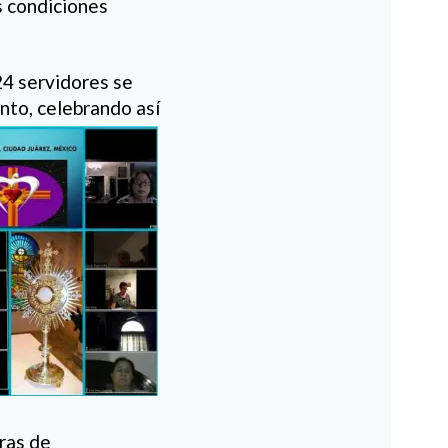
s condiciones
24 servidores se
nto, celebrando así
bras de