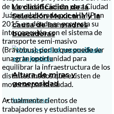
de Movilidad Ciclista para Ciudad
La clasificación de la
Juárez, elaborado por el IMIP en
Selección Mexicana y la
2015, en dónde se proyecta su
causa de las madres
interconexión con el sistema de
buscadoras
transporte semi-masivo
(Bravobus), por lo que puede ser
una gran oportunidad para
equilibrar la infraestructura de los
Altura de miras y
distintos modos que existen de
generosidad
moverse por la ciudad.
Internacional
Actualmente cientos de
trabajadores y estudiantes se