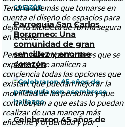
Tendría además que tomarse en
cuenta el diseño de espacios para
Parroquia San Carlos
dejar tu bicicleta de forma segura
Borromeo: Una
en la calle.
comunidad de gran
sencillez y enorme
Pero lo más importante es que se
corazón
exploren y se analicen a
conciencia todas las opciones que
existan, que puedan mejorar la
movilidad de las personas y que
contribuyan a que estas lo puedan
realizar de una manera más
Celebraron 45 años de
eficiente y ordenada y por