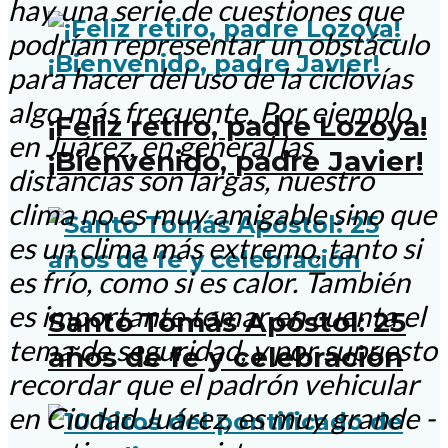
hay una serie de cuestiones que
podrían representar un obstáculo
para hacer del uso de la ciclovías
algo más frecuente. Por ejemplo
¡Feliz retiro, padre Lozoya!
en Juárez, en general las
¡Bienvenido, padre Javier!
distancias son largas, nuestro
clima no es muy amigable sino que
es un clima más extremo, tanto si
es frío, como si es calor. También
es importante tomar en cuenta el
Santo Tomás Apóstol: 25
tema de seguridad, y por supuesto
años de fe y celebración
recordar que el padrón vehicular
en Ciudad Juárez, es muy grande -