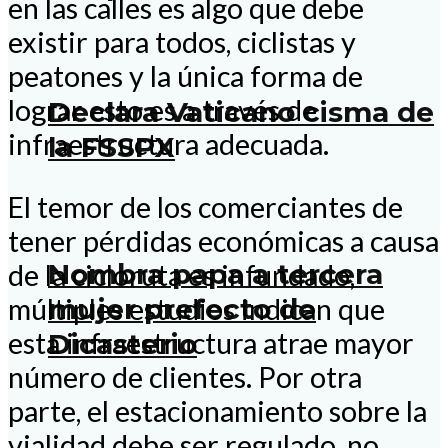
en las calles es algo que debe
existir para todos, ciclistas y
peatones y la única forma de
lograr esto es a través de
Declara Vaticano cisma de
infraestructura adecuada.
la FSSPX
El temor de los comerciantes de
tener pérdidas económicas a causa
Nombra papa a tercera
de la cicloruta es infundado,
mujer prefecto de
múltiples estudios indican que
esta infraestructura atrae mayor
Dicasterio
número de clientes. Por otra
parte, el estacionamiento sobre la
vialidad debe ser regulado, no