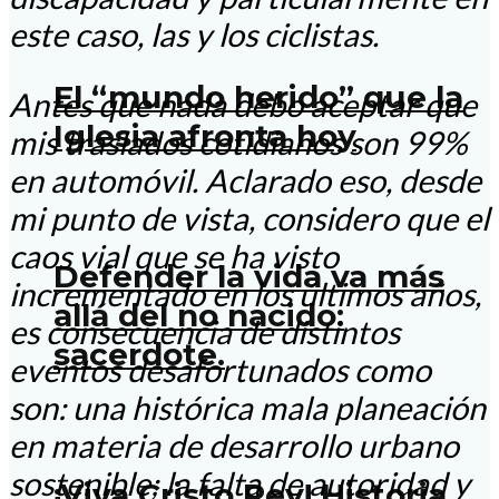
este caso, las y los ciclistas.
El “mundo herido” que la
Antes que nada debo aceptar que
Iglesia afronta hoy
mis traslados cotidianos son 99%
en automóvil. Aclarado eso, desde
mi punto de vista, considero que el
caos vial que se ha visto
Defender la vida va más
incrementado en los últimos años,
allá del no nacido:
es consecuencia de distintos
sacerdote.
eventos desafortunados como
son: una histórica mala planeación
en materia de desarrollo urbano
sostenible; la falta de autoridad y
¡Viva Cristo Rey! Historia