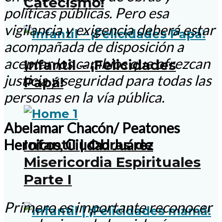
Catecismo!
políticas públicas. Pero esa
vigilancia y exigencia deberá estar
acompañada de disposición a
aceptar los cambios que ofrezcan
Infantil – ¡Felicidades
justicia y seguridad para todas las
Papá!
personas en la vía pública.
Abelamar Chacón/ Peatones
Infantil | Obras de
Heroicos, Ciudad Juárez
Misericordia Espirituales
Parte I
Primero es importante reconocer