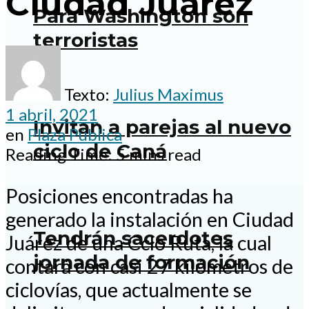
Ciudad Juárez
Para Washington son
terroristas
Texto:
Julius Maximus
1 abril, 2021
Invitan a parejas al nuevo
en
Plaza Pública
ciclo de Caná
Reading Time: 5 mins read
Posiciones encontradas ha
generado la instalación en Ciudad
Tendrán sacerdotes
Juárez de una Cclo Ruta, la cual
jornada de formación
contará con casi 27 kilómetros de
ciclovías, que actualmente se