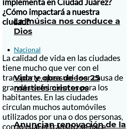
implementa en Ciudad Juárez?
¿Cómo impactará a nuestra
La música nos conduce a
ciudad?
Dios
Nacional
La calidad de vida en las ciudades
tiene mucho que ver con el
transporte, que suele ser causa de
Vida y obra de los 25
grandes sufrimientos para los
mártires cristeros
habitantes. En las ciudades
circulan muchos automóviles
utilizados por una o dos personas,
Anuncian renovación de la
con lo cual el tránsito se hace