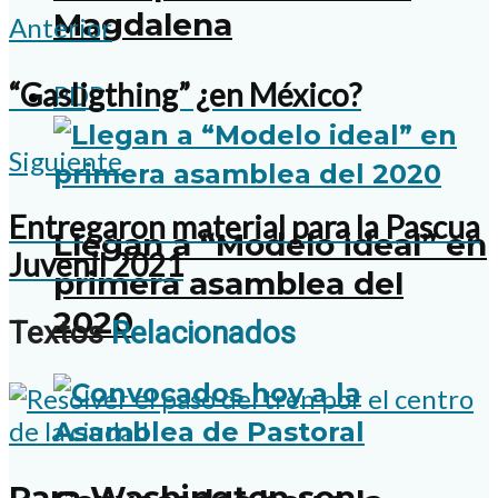
Magdalena
Anterior
“Gasligthing” ¿en México?
PDP
Siguiente
Entregaron material para la Pascua
Llegan a “Modelo ideal” en
Juvenil 2021
primera asamblea del
2020
Textos
Relacionados
Para Washington son