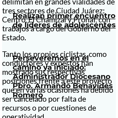
delimitan en grandes vialidades de
tres sectores de Ciudad Juárez:
Realizan primer encuentro
Centro, El Chamizal y Pronaf, con
de líderes de adolescentes
trabajos a cargo del Gobierno del
Estado.
Tanto los propios ciclistas, como
Perseveremos en el
conductores y expertos han
camino ya iniciado:
mostrado sus respectivas
Administrador Diocesano
posiciones frente a este proyecto
Pbro. Armando Benavides
que en varias ocasiones ha debido
Romero
ser cancelado por falta de
recursos o por cuestiones de
operatividad.