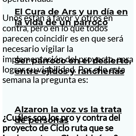
El Cura de Ars y un día en
Unos están a favor y otros en
la vida de un párroco
contra, pero en lo que todos
parecen coincidir es en que será
necesario vigilar la
implementación del proyecto, para
Ser párroco en el desierto,
lograr su viabilidad. Por ello esta
entre ejidos y rancherías
semana la pregunta es:
Alzaron la voz vs la trata
¿Cuáles son los pro y contra del
de personas
proyecto de Ciclo ruta que se