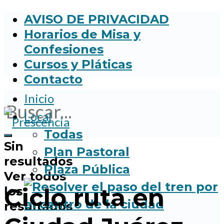
AVISO DE PRIVACIDAD
Horarios de Misa y
Confesiones
Cursos y Pláticas
Contacto
Inicio
Local
Todas
Sin
Plan Pastoral
resultados
Plaza Pública
Ver todos
Ciclo ruta en
los
resultados