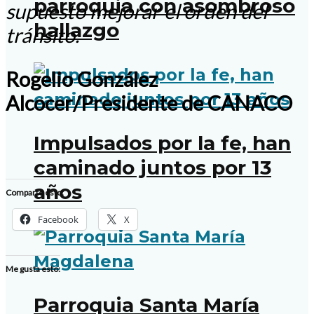
parroquia con asombroso
supuesto mejorar el orden del
hallazgo
tránsito.
Rogelio González
Alcocer/Presidente de CANACO
Impulsados por la fe, han
caminado juntos por 13
años
Comparte esto:
Facebook
X
Me gusta esto:
Parroquia Santa María