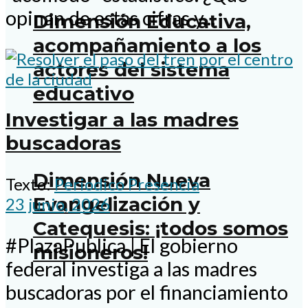
opinan de estas cifras y...
Dimensión Educativa,
acompañamiento a los
actores del sistema
educativo
Investigar a las madres
buscadoras
Dimensión Nueva
Texto:
Periodico Presencia
Evangelización y
23 junio, 2026
Catequesis: ¡todos somos
#PlazaPublica | El gobierno
misioneros!
federal investiga a las madres
buscadoras por el financiamiento