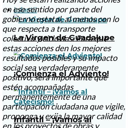
en ese sentido por parte del
Infantil
gobierno estatal, al menos con lo
que respecta a transporte
La Virgen de Guadalupe
colectivo y ciclovías. Para que
estas acciones den los mejores
resultados posibles y su impacto
social sea verdaderamente
¡Comienza el Adviento!
positivo, será importante que
estén acompañadas
permanentemente de una
participación ciudadana que vigile,
proponga y exija la mayor calidad
Infantil – ¡Vamos al
en los proyectos de obras y