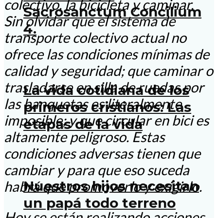
colectivo, la bicicleta y caminar.
Sacrosanctum Concilium
Sin olvidar que el sistema de
4.
transporte colectivo actual no
ofrece las condiciones mínimas de
calidad y seguridad; que caminar o
trasladarse en silla de ruedas por
La vida cotidiana de los
las banquetas es literalmente
primeros cristianos: Las
imposible; y que circular en bici es
etapas de la vida
altamente peligroso. Estas
condiciones adversas tienen que
cambiar y para que eso suceda
Nuestros hijos necesitan
habrá que promoverlo y exigirlo.
un papá todo terreno
Hoy se están realizando acciones