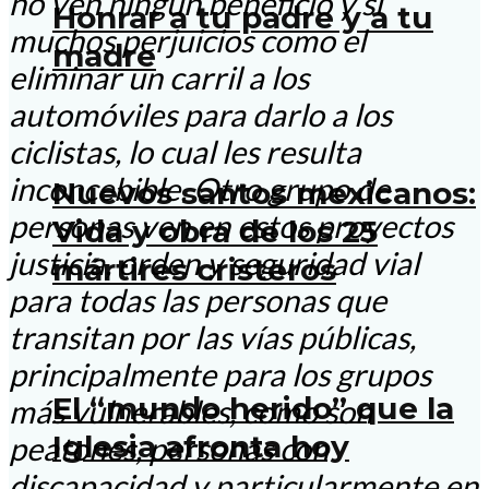
no ven ningún beneficio y sí
Honrar a tu padre y a tu
muchos perjuicios como el
madre
eliminar un carril a los
automóviles para darlo a los
ciclistas, lo cual les resulta
inconcebible. Otro grupo de
Nuevos santos mexicanos:
personas ven en estos proyectos
Vida y obra de los 25
justicia, orden y seguridad vial
mártires cristeros
para todas las personas que
transitan por las vías públicas,
principalmente para los grupos
El “mundo herido” que la
más vulnerables, como son
Iglesia afronta hoy
peatones, personas con
discapacidad y particularmente en