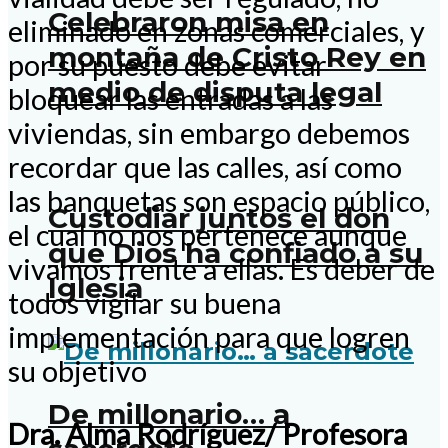
Celebraron misa en
eliminado en zonas comerciales, y
montaña de Cristo Rey en
por su puesto debe evitar
medio de disputa legal
bloquear las entradas a las
viviendas, sin embargo debemos
recordar que las calles, así como
las banquetas son espacio público,
Custodiar juntos el don
el cual no nos pertenece aunque
que Dios ha confiado a su
vivamos frente a ellas. Es deber de
Iglesia
todos vigilar su buena
implementación para que logren
su objetivo
De millonario… a
Dra. Alma Rodríguez/ Profesora