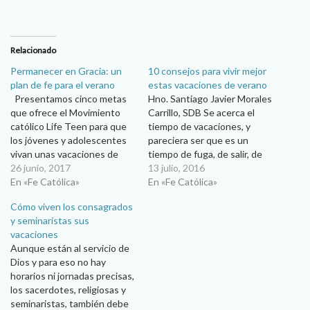
Relacionado
Permanecer en Gracia: un
10 consejos para vivir mejor
plan de fe para el verano
estas vacaciones de verano
Presentamos cinco metas
Hno. Santiago Javier Morales
que ofrece el Movimiento
Carrillo, SDB Se acerca el
católico Life Teen para que
tiempo de vacaciones, y
los jóvenes y adolescentes
pareciera ser que es un
vivan unas vacaciones de
tiempo de fuga, de salir, de
verano en conexión con
26 junio, 2017
olvidarme de los demás y
13 julio, 2016
Dios… Faith Noah/ Lifeteen
En «Fe Católica»
hasta de mí mismo. Pero salir
En «Fe Católica»
La escuela se acabó y las
de vacaciones “no se trata
Cómo viven los consagrados
vacaciones de verano han
de irse por irse para
y seminaristas sus
comenzado. Tal vez esto
encontrar descanso, sino
vacaciones
significa que Netflix será tu
más bien…
Aunque están al servicio de
mejor…
Dios y para eso no hay
horarios ni jornadas precisas,
los sacerdotes, religiosas y
seminaristas, también debe