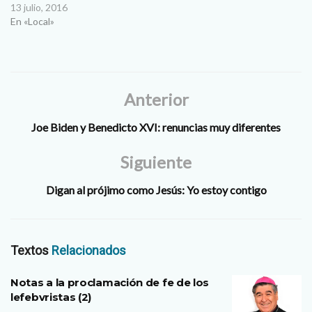
descansar en vacaciones.
13 julio, 2016
Claudia Iveth Robles
En «Local»
Cualquier fiel católico puede
irse de vacaciones y durar
hasta un mes fuera sin que
haya mayor problema. Pero
cuando pensamos…
Anterior
Joe Biden y Benedicto XVI: renuncias muy diferentes
Siguiente
Digan al prójimo como Jesús: Yo estoy contigo
Textos
Relacionados
Notas a la proclamación de fe de los
lefebvristas (2)