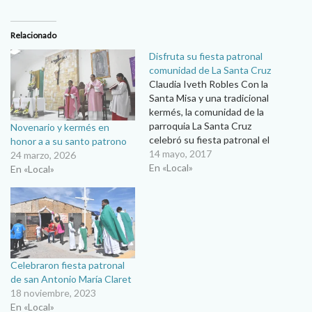
Relacionado
Disfruta su fiesta patronal
comunidad de La Santa Cruz
Claudia Iveth Robles Con la
Santa Misa y una tradicional
kermés, la comunidad de la
parroquia La Santa Cruz
Novenario y kermés en
celebró su fiesta patronal el
honor a a su santo patrono
pasado domingo 7 de mayo,
14 mayo, 2017
24 marzo, 2026
con la guía de su párroco, el
En «Local»
En «Local»
padre José González. En el
marco de la fiesta del Buen
Pastor, que se…
Celebraron fiesta patronal
de san Antonio María Claret
18 noviembre, 2023
En «Local»