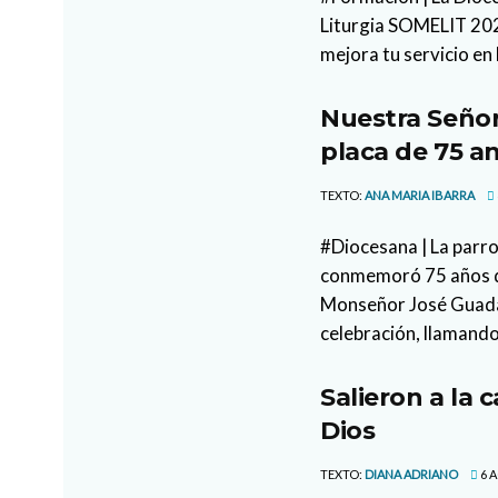
Liturgia SOMELIT 2026
mejora tu servicio en 
Nuestra Señor
placa de 75 an
TEXTO:
ANA MARIA IBARRA
#Diocesana | La parr
conmemoró 75 años de
Monseñor José Guada
celebración, llamando
Salieron a la 
Dios
TEXTO:
DIANA ADRIANO
6 A