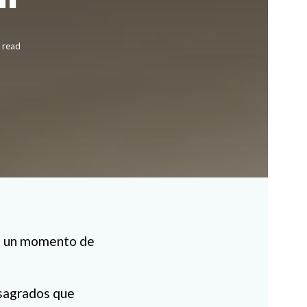
 read
ron un momento de
nsagrados que