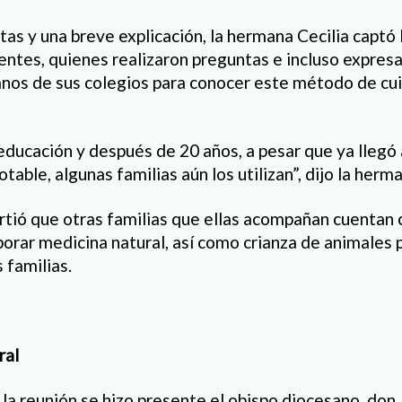
as y una breve explicación, la hermana Cecilia captó 
entes, quienes realizaron preguntas e incluso expresa
umnos de sus colegios para conocer este método de cu
educación y después de 20 años, a pesar que ya llegó 
table, algunas familias aún los utilizan”, dijo la herma
rtió que otras familias que ellas acompañan cuentan 
borar medicina natural, así como crianza de animales p
 familias.
ral
a reunión se hizo presente el obispo diocesano, don 