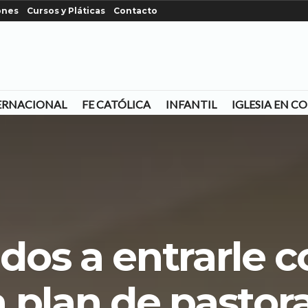
ones
Cursos y Pláticas
Contacto
ERNACIONAL
FE CATÓLICA
INFANTIL
IGLESIA EN 
os a entrarle 
a plan de pastora