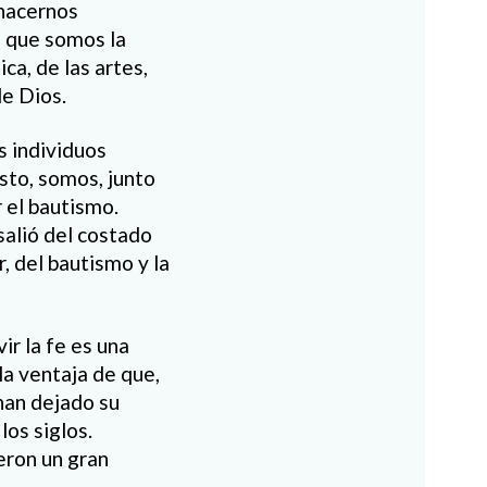
 hacernos
, que somos la
ca, de las artes,
de Dios.
 individuos
sto, somos, junto
r el bautismo.
salió del costado
, del bautismo y la
ir la fe es una
la ventaja de que,
han dejado su
los siglos.
eron un gran