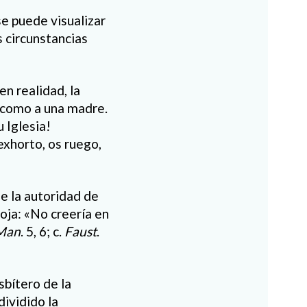
se puede visualizar
s circunstancias
en realidad, la
ia como a una madre.
 Iglesia!
exhorto, os ruego,
de la autoridad de
oja: «No creería en
 Man
. 5, 6; c.
Faust
.
sbítero de la
dividido la