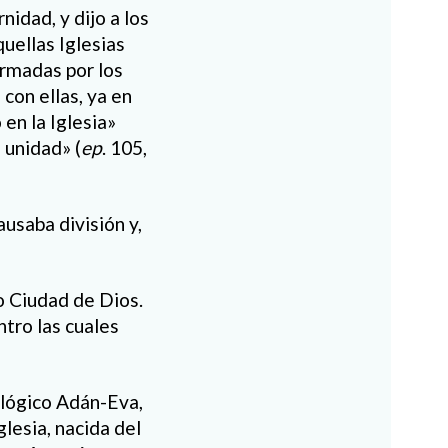
idad, y dijo a los
uellas Iglesias
irmadas por los
con ellas, ya en
 en la Iglesia»
a unidad» (
ep
. 105,
ausaba división y,
 o Ciudad de Dios.
ntro las cuales
pológico Adán-Eva,
lesia, nacida del