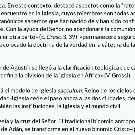
ca. En este contexto, destacó aspectos como la fratern
 encuentro en la Iglesia, cuyos miembros son todas aq
 canónicos sabemos que han nacido de y han sido conf
s. Con la ayuda del Señor, no abandonaré la comunión 
ier otra parte» (
c. Cresc
. 3, 39); «permaneceré seguro
ha colocado la doctrina de la verdad en la cátedra de l
de Agustín se llegó a la clarificación teológica que c
er fin a la división de la iglesia en África» (V. Grossi).
tá el modelo de Iglesia
saeculum
, Reino de los cielos
udad-Iglesia cede el paso ahora a las dos ciudades, de
ién las instituciones, la Iglesia y el mundo civil.
glesia y la cruz del Señor. El tradicional binomio antro
 de Adán, se transforma en el nuevo binomio Cristo-Ig