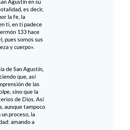
san Agustín en su
otalidad, es decir,
r la fe, la
n ti, en ti padece
u sermón 133 hace
l, pues somos sus
eza y cuerpo».
gía de San Agustín,
ciendo que, así
mprensión de las
lpe, sino que la
erios de Dios. Así
os, aunque tampoco
un proceso, la
ridad: amando a