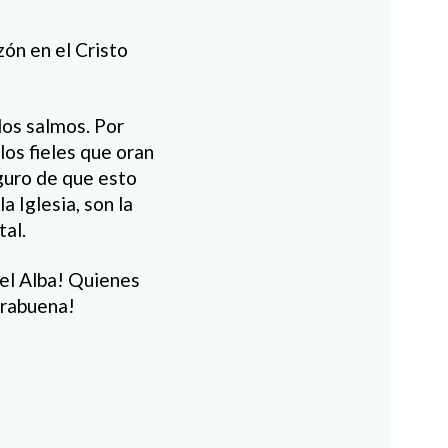
zón en el Cristo
los salmos. Por
los fieles que oran
eguro de que esto
 Iglesia, son la
tal.
del Alba! Quienes
orabuena!