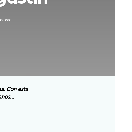
ns read
na
.
Con esta
ianos…