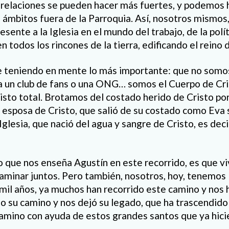
 relaciones se pueden hacer más fuertes, y podemos
 ámbitos fuera de la Parroquia. Así, nosotros mismos
sente a la Iglesia en el mundo del trabajo, de la políti
en todos los rincones de la tierra, edificando el reino 
e teniendo en mente lo más importante: que no somos
era un club de fans o una ONG… somos el Cuerpo de Cri
risto total. Brotamos del costado herido de Cristo po
a esposa de Cristo, que salió de su costado como Eva 
glesia, que nació del agua y sangre de Cristo, es decir
o que nos enseña Agustín en este recorrido, es que viv
caminar juntos. Pero también, nosotros, hoy, tenemos 
mil años, ya muchos han recorrido este camino y nos 
o su camino y nos dejó su legado, que ha trascendido 
mino con ayuda de estos grandes santos que ya hici