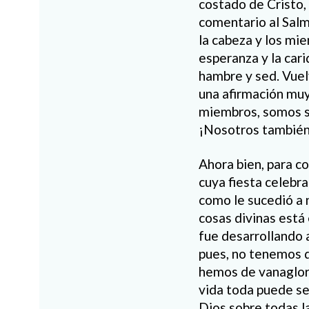
costado de Cristo, 
comentario al Salmo
la cabeza y los mie
esperanza y la cari
hambre y sed. Vuelv
una afirmación mu
miembros, somos su
¡Nosotros también
Ahora bien, para co
cuya fiesta celebr
como le sucedió a 
cosas divinas está 
fue desarrollando 
pues, no tenemos q
hemos de vanaglor
vida toda puede se
Dios sobre todas l