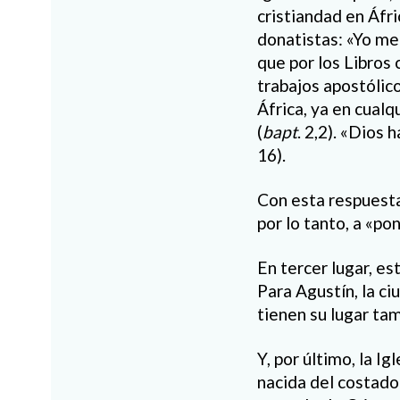
cristiandad en Áfri
donatistas: «Yo me
que por los Libros
trabajos apostólico
África, ya en cualqu
(
bapt
. 2,2). «Dios 
16).
Con esta respuesta 
por lo tanto, a «pon
En tercer lugar, es
Para Agustín, la ci
tienen su lugar tamb
Y, por último, la I
nacida del costado