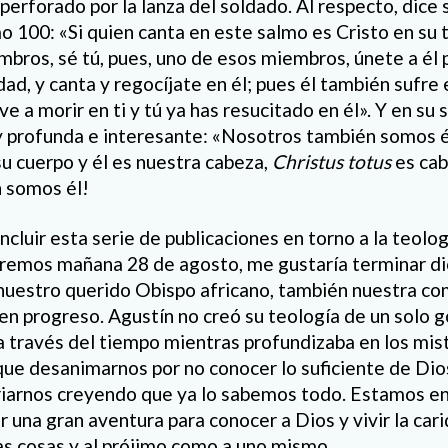
perforado por la lanza del soldado. Al respecto, dice 
 100: «Si quien canta en este salmo es Cristo en su t
mbros, sé tú, pues, uno de esos miembros, únete a él po
dad, y canta y regocíjate en él; pues él también sufre e
e a morir en ti y tú ya has resucitado en él». Y en s
y profunda e interesante: «Nosotros también somos é
 cuerpo y él es nuestra cabeza,
Christus totus
es cab
 somos él!
ncluir esta serie de publicaciones en torno a la teolo
aremos mañana 28 de agosto, me gustaría terminar di
nuestro querido Obispo africano, también nuestra co
en progreso. Agustín no creó su teología de un solo go
a través del tiempo mientras profundizaba en los mist
ue desanimarnos por no conocer lo suficiente de Di
iarnos creyendo que ya lo sabemos todo. Estamos en 
r una gran aventura para conocer a Dios y vivir la ca
as cosas y al prójimo como a uno mismo.