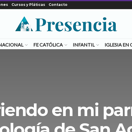
ones
Cursos y Pláticas
Contacto
NACIONAL
FE CATÓLICA
INFANTIL
IGLESIA E
iendo en mi parr
iología de San A