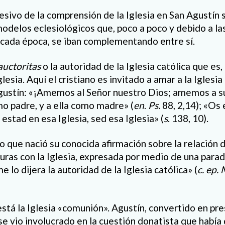
esivo de la comprensión de la Iglesia en San Agustín 
modelos eclesiológicos que, poco a poco y debido a la
cada época, se iban complementando entre sí.
auctoritas
o la autoridad de la Iglesia católica que es, 
lesia. Aquí el cristiano es invitado a amar a la Igles
gustín: «¡Amemos al Señor nuestro Dios; amemos a su
 padre, y a ella como madre» (
en
.
Ps.
88, 2,14); «Os 
 estad en esa Iglesia, sed esa Iglesia» (
s
. 138, 10).
o que nació su conocida afirmación sobre la relación 
turas con la Iglesia, expresada por medio de una parad
e lo dijera la autoridad de la Iglesia católica» (
c. ep.
stá la Iglesia «comunión». Agustín, convertido en pre
se vio involucrado en la cuestión donatista que había 