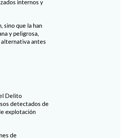
azados internos y
, sino que la han
na y peligrosa,
a alternativa antes
el Delito
asos detectados de
de explotación
ines de