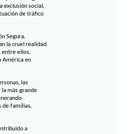
 exclusión social,
tuación de tráfico
ón Segura,
n la cruel realidad
 entre ellos,
o América en
ersonas, las
r la más grande
generando
 de familias,
ontribuido a