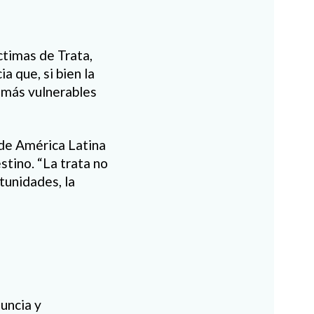
ctimas de Trata,
a que, si bien la
s más vulnerables
de América Latina
stino. “La trata no
rtunidades, la
nuncia y