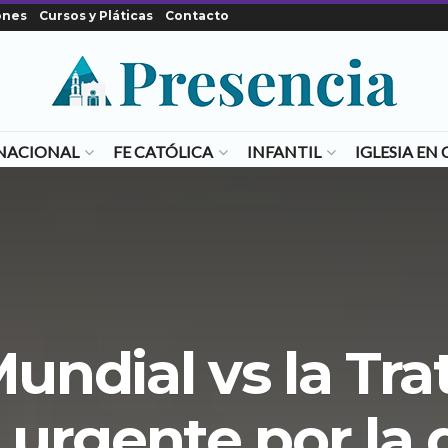
ones
Cursos y Pláticas
Contacto
NACIONAL
FE CATÓLICA
INFANTIL
IGLESIA E
undial vs la Tra
 urgente por la 