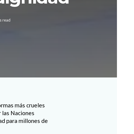
s read
 formas más crueles
or las Naciones
tad para millones de