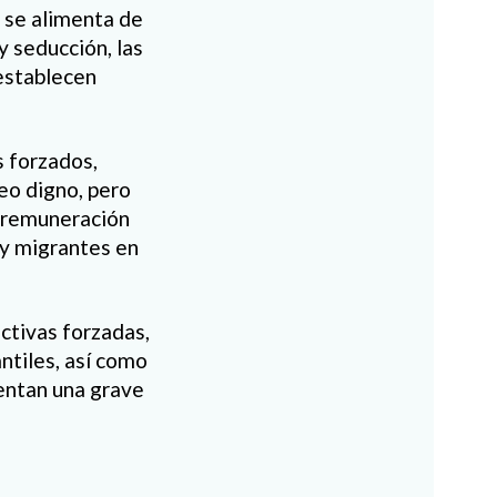
a se alimenta de
 seducción, las
 establecen
s forzados,
eo digno, pero
i remuneración
 y migrantes en
ctivas forzadas,
ntiles, así como
sentan una grave