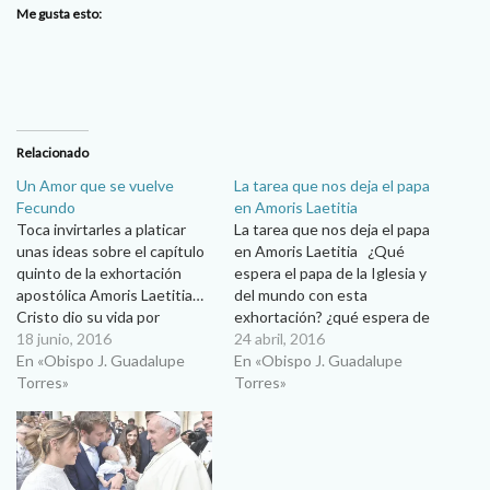
Me gusta esto:
Relacionado
Un Amor que se vuelve
La tarea que nos deja el papa
Fecundo
en Amoris Laetitia
Toca invirtarles a platicar
La tarea que nos deja el papa
unas ideas sobre el capítulo
en Amoris Laetitia ¿Qué
quinto de la exhortación
espera el papa de la Iglesia y
apostólica Amoris Laetitia…
del mundo con esta
Cristo dio su vida por
exhortación? ¿qué espera de
nosotros. Tanto nos amó
18 junio, 2016
nosotros? …que todos y
24 abril, 2016
que dio la vida por nosotros.
En «Obispo J. Guadalupe
cada uno se sienta llamado a
En «Obispo J. Guadalupe
Así debe ser el amor
Torres»
cuidar con amor la vida de las
Torres»
conyugal. Mons. J.
familias. Cuidar con amor la
Guadalupe Torres Campos/
vida…
Obispo de Ciudad Juárez
Primera parte Seguimos