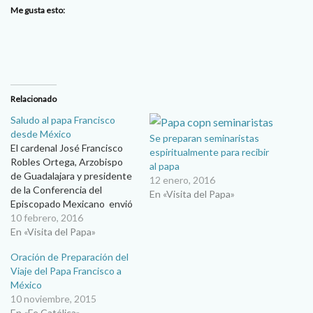
Me gusta esto:
Relacionado
Saludo al papa Francisco
desde México
Se preparan seminaristas
El cardenal José Francisco
espiritualmente para recibir
Robles Ortega, Arzobispo
al papa
de Guadalajara y presidente
12 enero, 2016
de la Conferencia del
En «Visita del Papa»
Episcopado Mexicano envió
un video mensaje al Santo
10 febrero, 2016
Padre Francisco, a unos días
En «Visita del Papa»
de su llegada a México.
Oración de Preparación del
Ciudad de México, 10 de
Viaje del Papa Francisco a
febrero de 2016 Santo
México
Padre Francisco: Al
10 noviembre, 2015
aproximarse el momento de
En «Fe Católica»