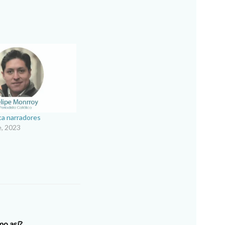
ca narradores
e, 2023
mo así?