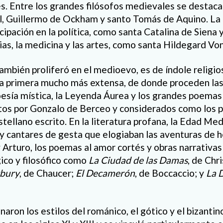
s.
Entre los grandes
filósofos
medievales se destaca
ul, Guillermo de Ockham y s
anto Tomás de Aquin
o. La
cipación en la política, como santa Catalina de Siena 
cias, la medicina y las artes, como santa Hildegard Vo
también proliferó en el medioevo, es de índole religi
la primera mucho más extensa, de donde proceden las
oesía mística, la Leyenda Áurea y los grandes poemas 
itos
por
Gonzalo de Berceo y
considerados como
los 
stellano
escrito.
En la literatura
profan
a
,
la Edad Medi
y
cantares de gesta
que elogiaban las aventuras de h
 Arturo, los poemas al amor cort
é
s y obras narrativa
ico y filos
ófico como
La Ciudad de las Damas
, de Chr
rbury
, de Chaucer
;
El Decamerón
,
de Boccaccio
; y
La 
naron l
os estilos d
el románico
,
el gótico
y
el bizantin