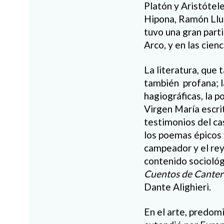
Plató
n y Arist
ótele
Hipona, Ram
ó
n Ll
tuvo una gran parti
Arco, y en las cien
La literatura, que 
también profana; 
hagiográficas, la p
Virgen María escr
testimonio
s
del ca
los
poemas épicos
campeador y el rey
con
tenido sociol
ó
g
Cuentos de Cante
Dante
Alighieri
.
En el arte, predomi