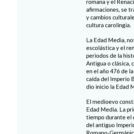
romana y el Renaci
afirmaciones, se tr
y cambios culturale
cultura carolingia.
La
Edad Media, not
escol
á
stica y el r
periodos de la hist
Antigua o clásica,
en el añ
o 476
de la
c
aída del Imperio 
dio inicio la Edad
El medioevo
consta
Edad Media. La prim
tiempo durante el 
del
antiguo
Imperi
Romano-Germánicos 