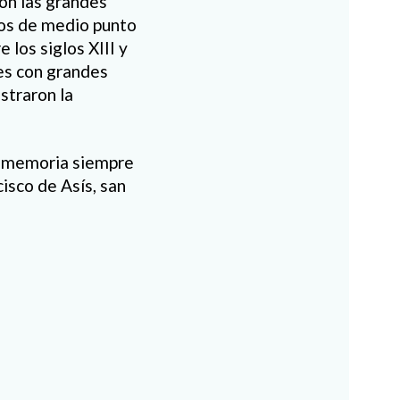
con
las grandes
os de medio punto
 los siglos XIII y
es
con
grandes
straron la
de memoria siempre
isco de Asís, san