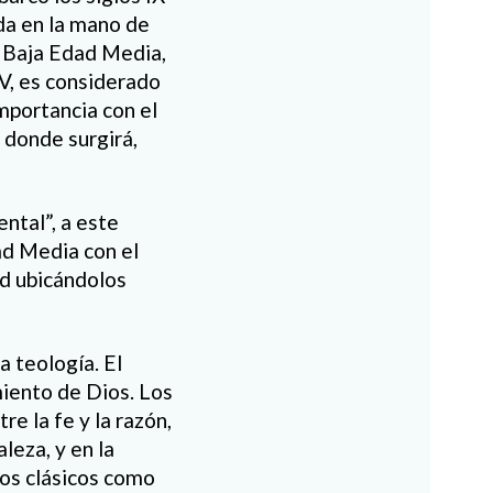
da en la mano de
a Baja Edad Media,
XV, es considerado
mportancia con el
e donde surgirá,
ental”, a este
ad Media con el
ad ubicándolos
 teología. El
iento de Dios. Los
re la fe y la razón
,
aleza
, y en la
fos
clásicos
como