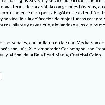
pa
en los siglos XI y XIII y se vinculó particular
mente 
monasterios de roca sólida con
grandes b
óvedas, arc
as profusamente
esculpidas.
El gótico se extendió entre
 y se
vincul
ó a la edificació
n de ma
jestuosas
catedral
uros
,
pilares
y naves que, elevándose a los cielos mo
es personajes, que brillaron en la Edad Media, son 
anc
és san Luis IX, el emperador Carlomagno, san Franc
l y, al final de la Baja Edad Media, Cristóbal Colón.