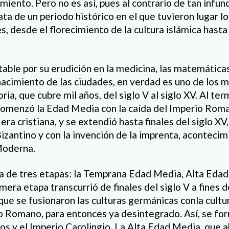
miento. Pero no es así, pues al contrario de tan infu
ata de un periodo histórico en el que tuvieron lugar lo
s, desde el florecimiento de la cultura islámica hasta
able por su erudición en la medicina, las matem
ática
enacimiento de las ciudades, en verdad es uno de los 
oria, que cubre mil años,
del siglo V
a
l siglo XV.
Al ter
 comenzó la Edad Media con
la caí
da del Imperio Rom
 era cristiana, y se extendió hasta finales del siglo XV,
Bizantino
y con la invención de la imprenta, acontecim
 Moderna.
 de tres etapas: la Temprana Edad Media, Alta Edad
era etapa transcurrió de finales del siglo V a fines
de
que se fusionaron las
culturas germ
á
nicas
con
la
cultu
o Roman
o, para entonces ya desintegrado. Así, se fo
y el Imperio Carolingio. La Alta Edad Media, que ab