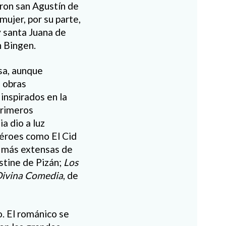
ron s
an Agustí
n de
 mujer, por su parte,
y santa Juana de
n Bingen.
osa, aunque
 obras
inspirados en la
primeros
a dio a luz
éroes como
El Cid
s m
ás extensas
de
istine de Pizán
;
L
os
Divina Comedia
, de
o
.
El románico se