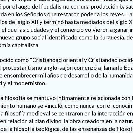
ó por el
auge del feudalismo
con una producci
ón basa
rada en los Señoríos que restaron poder a los reyes. L
ios del siglo XII y terminó hasta mediados del siglo 
el que las ciudades y el comercio volvieron a ganar i
nuevo grupo social identificado como
la burgues
ía, d
mía capitalista.
nocido como
“Cristiandad oriental y Cristiandad occid
el protestantismo anglo-sajón comenzó a llamarle Ed
e ensombrecer mil años de desarrollo de la humanid
d y el modernismo.
a filosof
ía se mantuvo íntimamente relacionada con la
iento humano se vinculó, como nunca, con el conocim
 filosofía medieval se centraron en la interacción ent
en relación al plan divino, la obra creadora en la
natur
de la filosofía teológica
,
de las enseñanzas de fil
óso