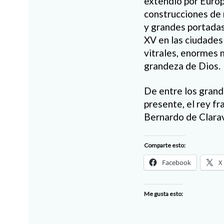
extendió
por Euro
construcciones de 
y grandes portad
XV en las ciudades
vi
trales, enormes
m
grandeza de Dios.
De entre los grand
presente, el rey fr
Bernardo de Clarava
Comparte esto:
Facebook
X
Me gusta esto: