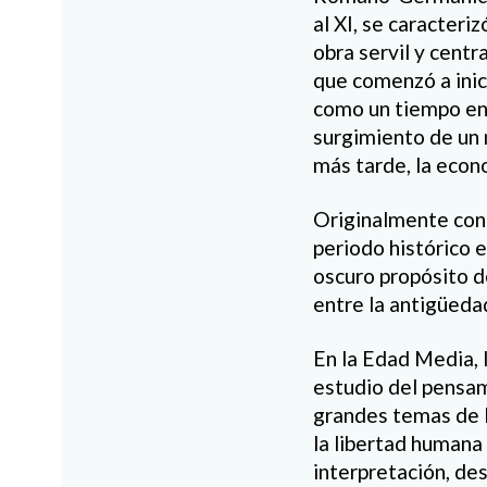
al XI, se caracteriz
obra servil y cent
que comenzó a inic
como un tiempo en 
surgimiento de un 
más tarde, la econo
Originalmente co
periodo histórico 
oscuro propósito d
entre la antigüeda
En la Edad Media, l
estudio del pensam
grandes temas de la
la libertad humana 
interpreta
ción, des