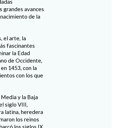
ndadas
s
grandes
avances
 nacimiento de la
s
, el arte, la
más fascinantes
minar la Edad
ano de Occidente,
en 1453, con la
ientos con los que
 Media y la Baja
l siglo VIII
,
ra latina,
heredera
rmaron los reinos
arcó los siglos IX