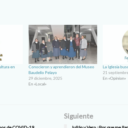
ultura en
Conocieron y aprendieron del Museo
La Iglesia bus
Baudelio Pelayo
21 septiembr
29 diciembre, 2025
En «Opinion»
En «Local»
Siguiente
mpos de COVID-19
Julián y Vero ¿Por que me lla