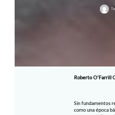
Te
Roberto O’Farrill 
Sin fundamentos re
como
una
época bá