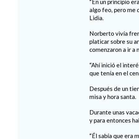
“En un principio er
algo feo, pero me d
Lidia.
Norberto vivía fre
platicar sobre su a
comenzaron a ir a 
“Ahí inició el inter
que tenía en el cent
Después de un tiem
misa y hora santa.
Durante unas vacaci
y para entonces ha
“Él sabía que era 