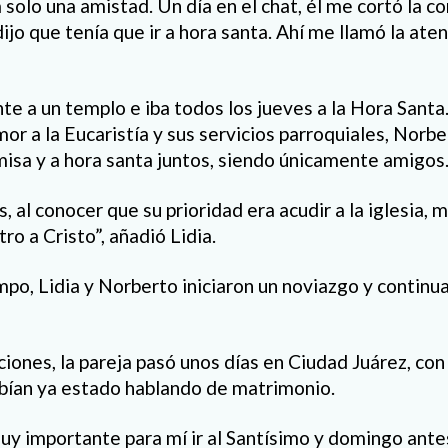
a solo una amistad. Un día en el chat, él me cortó la c
ijo que tenía que ir a hora santa. Ahí me llamó la aten
nte a un templo e iba todos los jueves a la Hora Sant
mor a la Eucaristía y sus servicios parroquiales, Norbe
misa y a hora santa juntos, siendo únicamente amigos
és, al conocer que su prioridad era acudir a la iglesia,
ro a Cristo”, añadió Lidia.
po, Lidia y Norberto iniciaron un noviazgo y continu
ones, la pareja pasó unos días en Ciudad Juárez, con l
bían ya estado hablando de matrimonio.
muy importante para mí ir al Santísimo y domingo ante