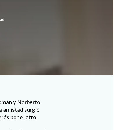
ead
Román y Norberto
a amistad surgió
rés por el otro.