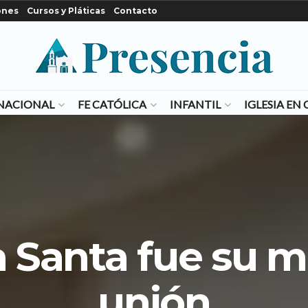
ones
Cursos y Pláticas
Contacto
NACIONAL
FE CATÓLICA
INFANTIL
IGLESIA E
a Santa fue su m
unión