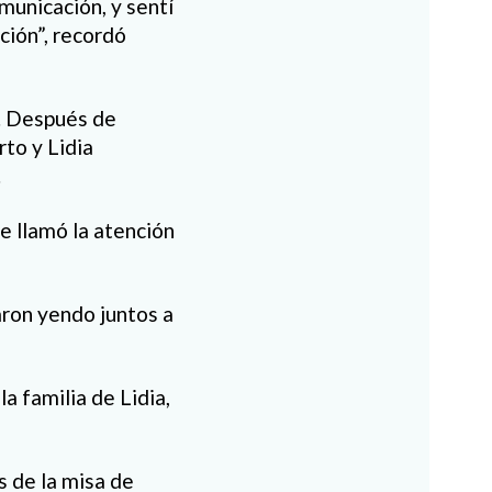
omunicación, y sentí
ción”, recordó
a. Después de
rto y Lidia
.
 me llamó la atención
aron yendo juntos a
a familia de Lidia,
s de la misa de