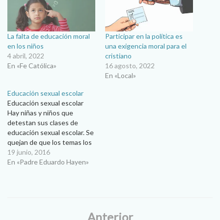
La falta de educación moral
Participar en la política es
en los niños
una exigencia moral para el
4 abril, 2022
cristiano
En «Fe Católica»
16 agosto, 2022
En «Local»
Educación sexual escolar
Educación sexual escolar
Hay niñas y niños que
detestan sus clases de
educación sexual escolar. Se
quejan de que los temas los
hacen sentir avergonzados y
19 junio, 2016
que muchas veces las
En «Padre Eduardo Hayen»
imágenes los dejan
perturbados. Muchas niñas
se sienten incómodas al
recibir la información en
presencia de los niños. Hay
Anterior