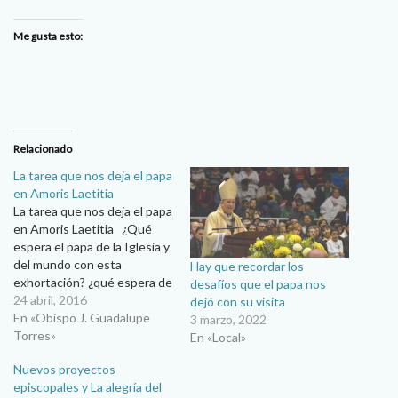
Me gusta esto:
Relacionado
La tarea que nos deja el papa
en Amoris Laetitia
La tarea que nos deja el papa
en Amoris Laetitia ¿Qué
espera el papa de la Iglesia y
del mundo con esta
Hay que recordar los
exhortación? ¿qué espera de
desafíos que el papa nos
nosotros? …que todos y
24 abril, 2016
dejó con su visita
cada uno se sienta llamado a
En «Obispo J. Guadalupe
3 marzo, 2022
cuidar con amor la vida de las
Torres»
En «Local»
familias. Cuidar con amor la
Nuevos proyectos
vida…
episcopales y La alegría del