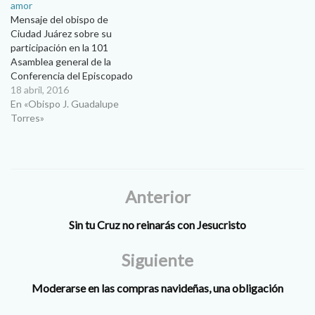
amor
Mensaje del obispo de
Ciudad Juárez sobre su
participación en la 101
Asamblea general de la
Conferencia del Episcopado
Mexicano y sobre la nueva
18 abril, 2016
exhortación del Papa
En «Obispo J. Guadalupe
Francisco Amoris Laetitia.
Torres»
Les saludo con grande
afecto y cariño de Pascua
todavía, Cristo ha
resucitado, Cristo vive y en
ese ambiente de…
Anterior
Sin tu Cruz no reinarás con Jesucristo
Siguiente
Moderarse en las compras navideñas, una obligación