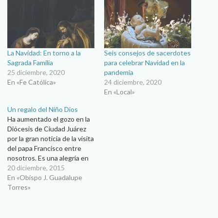
La Navidad: En torno a la
Seis consejos de sacerdotes
Sagrada Familia
para celebrar Navidad en la
25 diciembre, 2020
pandemia
En «Fe Católica»
24 diciembre, 2020
En «Local»
Un regalo del Niño Dios
Ha aumentado el gozo en la
Diócesis de Ciudad Juárez
por la gran noticia de la visita
del papa Francisco entre
nosotros. Es una alegría en
medio del Adviento, un
20 diciembre, 2015
alegría que viene a darle más
En «Obispo J. Guadalupe
calidez a la Navidad, porque
Torres»
todo esto no es sino un
regalo del Niño…