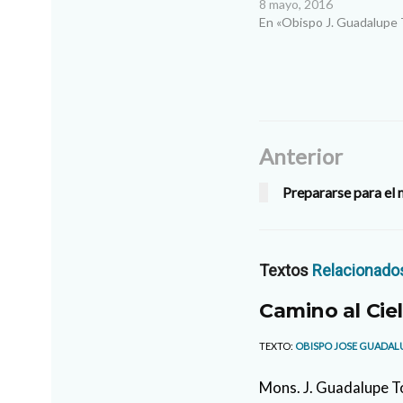
Campos/ Obispo de Ciuda
8 mayo, 2016
saludo con mucho cariño
En «Obispo J. Guadalupe 
semana. Siempre es impo
mantener este contacto 
Anterior
Prepararse para el
Textos
Relacionado
Camino al Cie
TEXTO:
OBISPO JOSE GUADAL
Mons. J. Guadalupe 