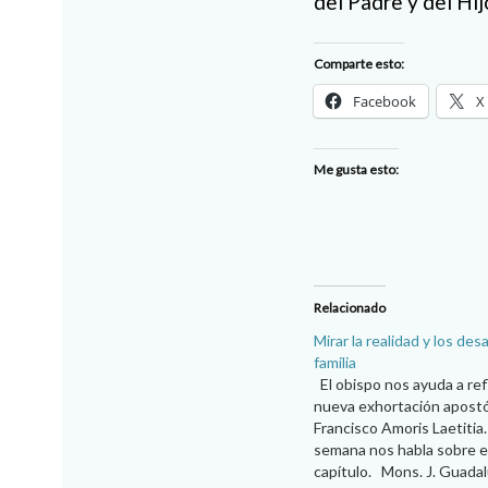
del Padre y del Hij
Comparte esto:
Facebook
X
Me gusta esto:
Relacionado
Mirar la realidad y los desa
familia
El obispo nos ayuda a ref
nueva exhortación apostó
Francisco Amoris Laetiti
semana nos habla sobre 
capítulo. Mons. J. Guada