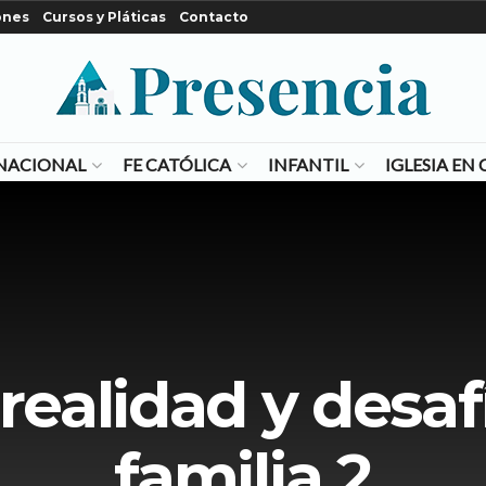
ones
Cursos y Pláticas
Contacto
NACIONAL
FE CATÓLICA
INFANTIL
IGLESIA E
 realidad y desaf
familia 2