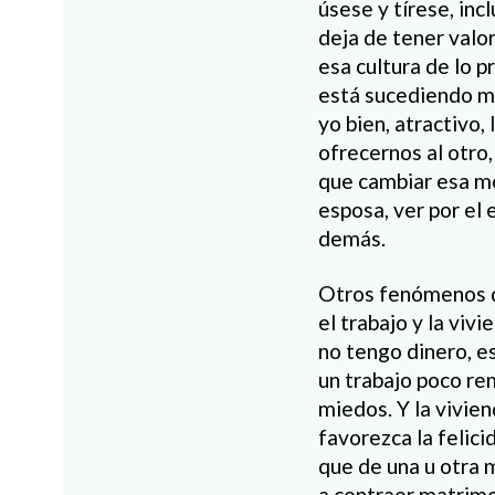
úsese y tírese, inc
deja de tener valor
esa cultura de lo 
está sucediendo mu
yo bien, atractivo, 
ofrecernos al otro,
que cambiar esa men
esposa, ver por el 
demás.
Otros fenómenos qu
el trabajo y la vi
no tengo dinero, es
un trabajo poco re
miedos. Y la vivie
favorezca la felici
que de una u otra 
a contraer matrimo