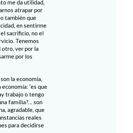
nto me da utilidad,
jarnos atrapar por
eno también que
icidad, en sentirme
el sacrificio, no el
servicio. Tenemos
otro, ver por la
esarme por los
 son la economía,
a economía: ‘es que
hay trabajo o tengo
una familia?… son
na, agradable, que
cunstancias reales
nes para decidirse