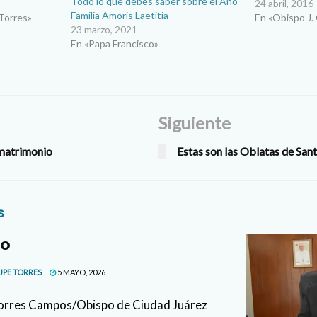
Todo lo que debes saber sobre el Año
d Juárez Les
sienta llamado
24 abril, 2016
Familia Amoris Laetitia
 como cada
Torres»
vida de las fam
En «Obispo J.
23 marzo, 2021
rtante
vida…
En «Papa Francisco»
a través de…
Siguiente
 matrimonio
Estas son las Oblatas de San
s
lo
UPE TORRES
5 MAYO, 2026
Torres Campos/Obispo de Ciudad Juárez