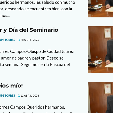
ueridos hermanos, les saludo con mucho
r, deseando se encuentren bien, con la
mos...
r y Día del Seminario
UPE TORRES
28 ABRIL, 2026
Torres Campos/Obispo de Ciudad Juárez
 amor de padre y pastor. Deseo se
sta semana. Seguimos en la Pascua del
ios mío!
UPE TORRES
11 ABRIL, 2026
Torres Campos Queridos hermanos,