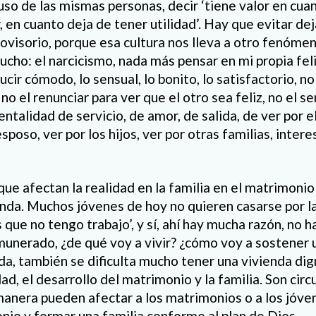
luso de las mismas personas, decir ‘tiene valor en cua
, en cuanto deja de tener utilidad’. Hay que evitar de
provisorio, porque esa cultura nos lleva a otro fenóm
cho: el narcicismo, nada más pensar en mi propia fel
lucir cómodo, lo sensual, lo bonito, lo satisfactorio, no 
 no el renunciar para ver que el otro sea feliz, no el 
talidad de servicio, de amor, de salida, de ver por el 
esposo, ver por los hijos, ver por otras familias, inter
e afectan la realidad en la familia en el matrimonio
vienda. Muchos jóvenes de hoy no quieren casarse por l
 que no tengo trabajo’, y sí, ahí hay mucha razón, no 
munerado, ¿de qué voy a vivir? ¿cómo voy a sostener 
nda, también se dificulta mucho tener una vivienda dig
dad, el desarrollo del matrimonio y la familia. Son cir
manera pueden afectar a los matrimonios o a los jóve
nio y formar una familia conforme al plan de Dios.