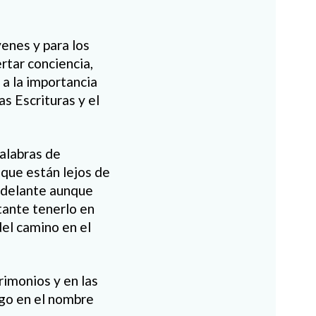
venes y para los
tar conciencia,
 a la importancia
s Escrituras y el
palabras de
que están lejos de
 adelante aunque
tante tenerlo en
del camino en el
imonios y en las
igo en el nombre