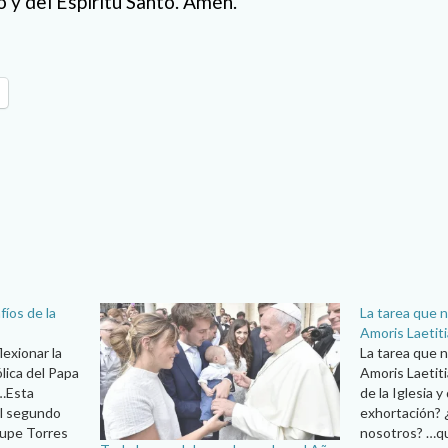
o y del Espíritu Santo. Amén.
fíos de la
La tarea que n
Amoris Laetiti
lexionar la
La tarea que n
lica del Papa
Amoris Laetit
a…Esta
de la Iglesia 
el segundo
exhortación? 
lupe Torres
nosotros? …qu