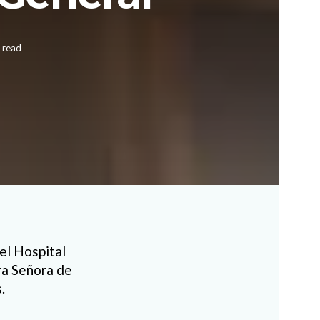
 read
del Hospital
ra Señora de
.