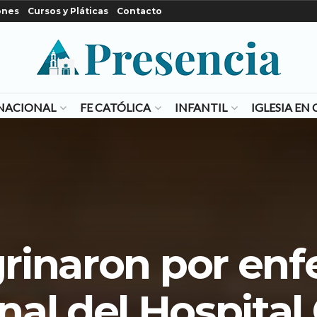
ones
Cursos y Pláticas
Contacto
NACIONAL
FE CATÓLICA
INFANTIL
IGLESIA E
rinaron por en
nal del Hospital