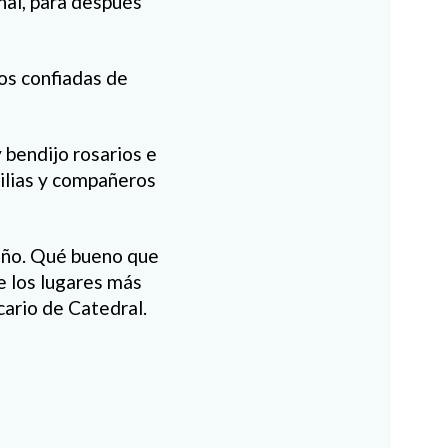
nal, para después
os confiadas de
y bendijo rosarios e
ilias y compañeros
 año. Qué bueno que
e los lugares más
cario de Catedral.