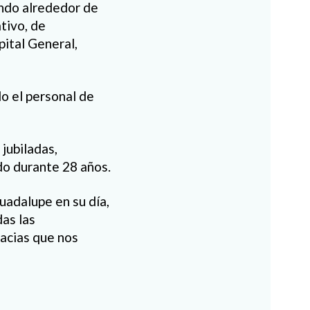
ando alrededor de
tivo, de
ital General,
do el personal de
jubiladas,
ado durante 28 años.
adalupe en su día,
as las
racias que nos