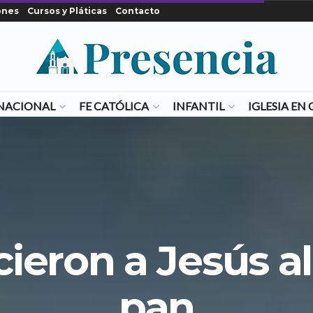
ones
Cursos y Pláticas
Contacto
NACIONAL
FE CATÓLICA
INFANTIL
IGLESIA E
eron a Jesús al 
pan