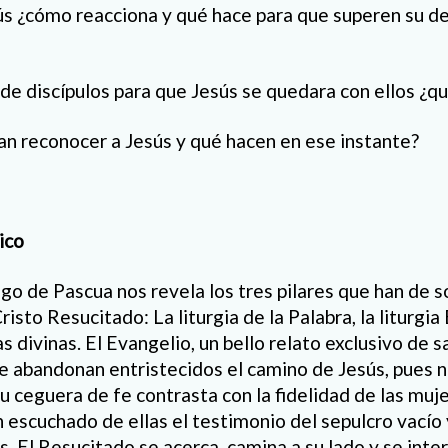
ús ¿cómo reacciona y qué hace para que superen su d
a de discípulos para que Jesús se quedara con ellos ¿q
n reconocer a Jesús y qué hacen en ese instante?
ico
o de Pascua nos revela los tres pilares que han de s
isto Resucitado: La liturgia de la Palabra, la liturgia 
as divinas. El Evangelio, un bello relato exclusivo de 
ue abandonan entristecidos el camino de Jesús, pues 
u ceguera de fe contrasta con la fidelidad de las mujer
n escuchado de ellas el testimonio del sepulcro vacío 
 El Resucitado se acerca, camina a su lado y se inter