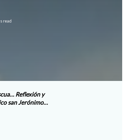
s read
scua… Reflexión y
blico san Jerónimo…