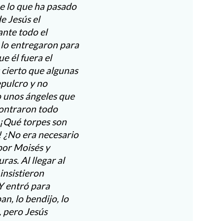
be lo que ha pasado
e Jesús el
ante todo el
 lo entregaron para
e él fuera el
s cierto que algunas
pulcro y no
o unos ángeles que
contraron todo
 -¡Qué torpes son
! ¿No era necesario
por Moisés y
ras. Al llegar al
insistieron
Y entró para
n, lo bendijo, lo
, pero Jesús