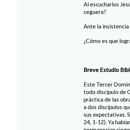
Al escucharlos Jes
ceguera?
Ante la insistenci
¿Cómo es que logra
Breve Estudio Bíbl
Este Tercer Doming
todo discípulo de Cr
práctica de las obr
a dos discípulos q
sus expectativas. S
24, 1-12). Ya había
permanecían ciegos.