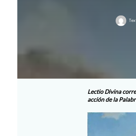
Tex
Lectio Divina corr
acción de la Palabr