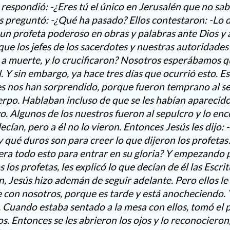
 respondió: -¿Eres tú el único en Jerusalén que no sa
 les preguntó: -¿Qué ha pasado? Ellos contestaron: -Lo d
un profeta poderoso en obras y palabras ante Dios y 
que los jefes de los sacerdotes y nuestras autoridades
a muerte, y lo crucificaron? Nosotros esperábamos qu
l. Y sin embargo, ya hace tres días que ocurrió esto. E
s nos han sorprendido, porque fueron temprano al se
rpo. Hablaban incluso de que se les habían aparecid
vo. Algunos de los nuestros fueron al sepulcro y lo en
cían, pero a él no lo vieron. Entonces Jesús les dijo:
 qué duros son para creer lo que dijeron los profetas
iera todo esto para entrar en su gloria? Y empezando 
los profetas, les explicó lo que decían de él las Escritu
 Jesús hizo ademán de seguir adelante. Pero ellos le 
 con nosotros, porque es tarde y está anocheciendo. 
 Cuando estaba sentado a la mesa con ellos, tomó el pa
los. Entonces se les abrieron los ojos y lo reconocieron