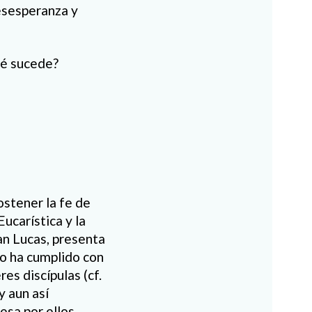
esesperanza y
ué sucede?
ostener la fe de
Eucarística y la
san Lucas, presenta
no ha cumplido con
es discípulas (cf.
y aun así
esa por ellos