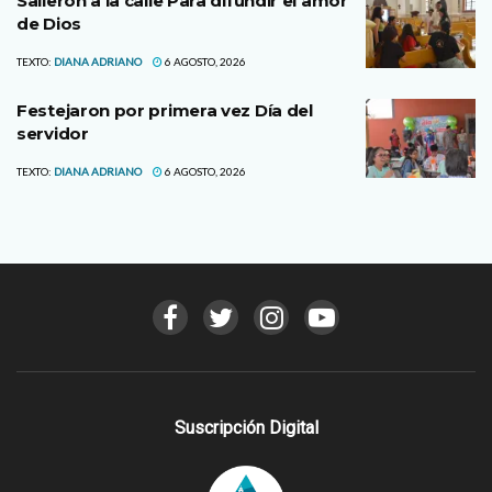
Salieron a la calle Para difundir el amor
de Dios
TEXTO:
DIANA ADRIANO
6 AGOSTO, 2026
Festejaron por primera vez Día del
servidor
TEXTO:
DIANA ADRIANO
6 AGOSTO, 2026
Suscripción Digital