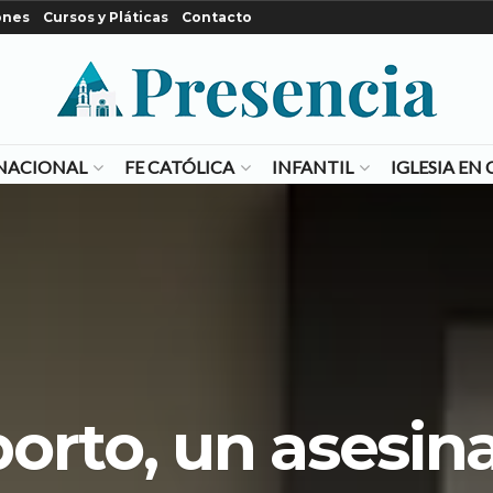
ones
Cursos y Pláticas
Contacto
NACIONAL
FE CATÓLICA
INFANTIL
IGLESIA E
orto, un asesin