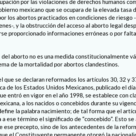
upación por las violaciones de derechos humanos com
 gobierno mexicano que se ocupara de la elevada tasa 
or los abortos practicados en condiciones de riesgo -e
enes-, y la obstrucción del acceso al aborto legal des
erse proporcionado informaciones erróneas o por falta
 del aborto no es una medida constitucionalmente vá
lema de la mortalidad por abortos clandestinos.
l que se declaran reformados los artículos 30, 32 y 3
ica de los Estados Unidos Mexicanos, publicado el día
ue entró en vigor en el año 1998, se establece con cla
exicana, a los nacidos o concebidos durante su vigenci
define la palabra nacimiento; de tal forma que el artí
a a ese término el significado de “concebido”. Esto se
e ese precepto, sino de los antecedentes de la reform
que el Constituyente permanente otorgó la nacionali