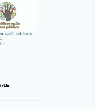
nalización del aborto
21
ica»
a vida