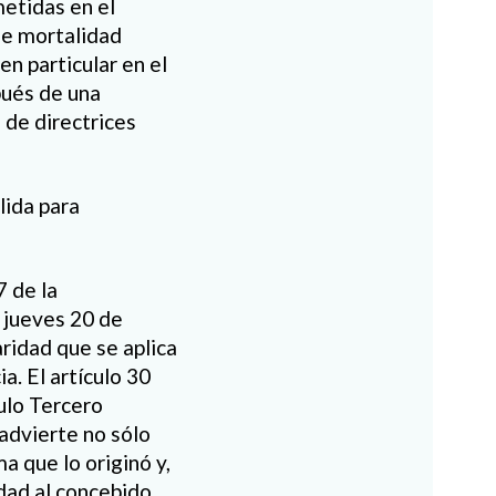
etidas en el
de mortalidad
n particular en el
pués de una
 de directrices
lida para
7 de la
 jueves 20 de
ridad que se aplica
a. El artículo 30
culo Tercero
 advierte no sólo
a que lo originó y,
dad al concebido