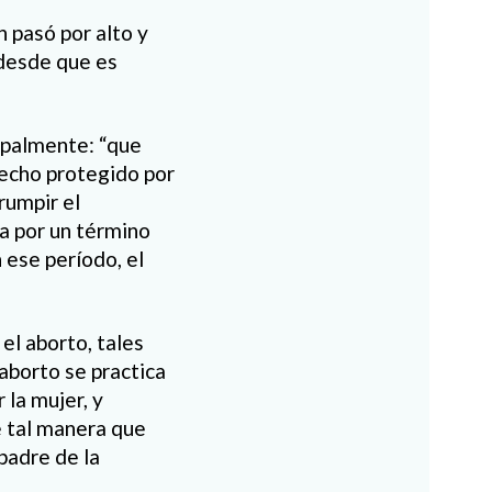
 pasó por alto y
 desde que es
cipalmente: “que
recho protegido por
rumpir el
a por un término
ese período, el
el aborto, tales
 aborto se practica
 la mujer, y
e tal manera que
 padre de la