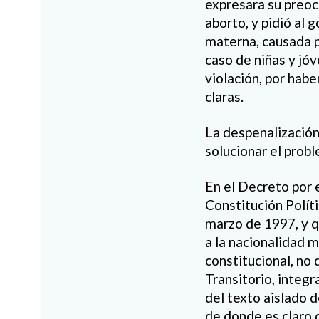
expresara su preoc
aborto, y pidió al
materna, causada p
caso de niñas y jóv
violación, por hab
claras.
La despenalización
solucionar el prob
En el Decreto por e
Constitución Polít
marzo de 1997, y q
a la nacionalidad m
constitucional, no 
Transitorio, integr
del texto aislado d
de donde es claro 