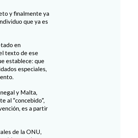
feto y finalmente ya
ndividuo que ya es
etado en
el texto de ese
ue establece: que
uidados especiales,
iento.
negal y Malta,
te al “concebido”,
ención, es a partir
rales de la ONU,