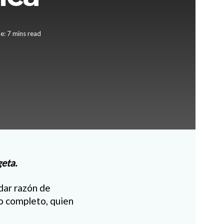
e: 7 mins read
eta.
dar razón de
po completo, quien