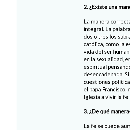
2. ¿Existe una mane
La manera correcta 
integral. La palab
dos o tres los subr
católica, como la e
vida del ser humano:
en la sexualidad, e
espiritual pensando
desencadenada. Si l
cuestiones polític
el papa Francisco,
Iglesia a vivir la f
3. ¿De qué maneras
La fe se puede aum