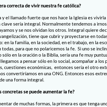
ra correcta de vivir nuestra fe católica?
y el llamado fuerte que nos hace la Iglesia es vivirl
ra clave sería integral. Normalmente tendemos a irnos
ayamos y se nos olvidan los otros. Integral quiere deci
vangelización, tiene que cubrir y proyectarse en todas
 en la familia, en la sociedad, en el trabajo, en la escu
n todas, para que no polaricemos la fe.
Si uno se inclin
 sólo en la oración o la Biblia, sería una fe muy punt
legamos a pensar sólo en lo social, acompañar a los p
as, cuestiones económicas,
entonces sería el otro ext
 nos convertiríamos en una ONG. Entonces esos extre
e de una forma integral.
 concretas se puede aumentar la fe?
entar de muchas formas, la primera es que tenga uno