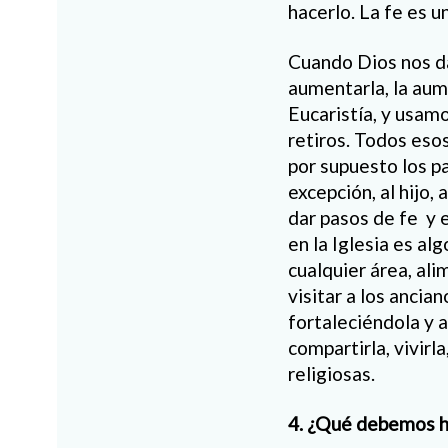
hacerlo. La fe es 
Cuando Dios nos d
aumentarla, la au
Eucaristía, y usamo
retiros. Todos eso
por supuesto los p
excepción, al hijo,
dar pasos de fe
y 
en la Iglesia es a
cualquier área, al
visitar a los ancia
fortaleciéndola y
compartirla, vivirl
religiosas.
4. ¿Qué debemos h