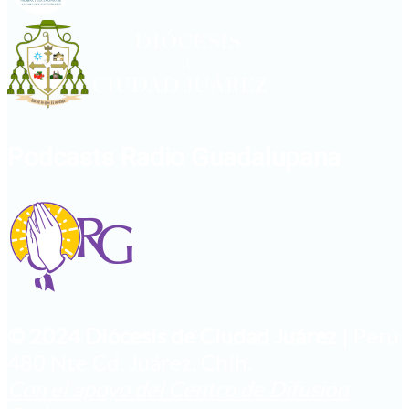
Podcasts Radio Guadalupana
© 2024 Diócesis de Ciudad Juárez
| Perú
480 Nte Cd. Juárez, Chih.
Con el apoyo del Centro de Difusión