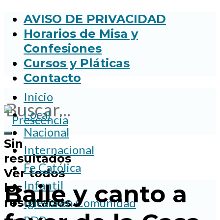
AVISO DE PRIVACIDAD
Horarios de Misa y
Confesiones
Cursos y Pláticas
Contacto
Inicio
Local
Nacional
Sin
Internacional
resultados
Fe Católica
Ver todos
Infantil
Baile y canto a
los
resultados
Iglesia en Comunidad