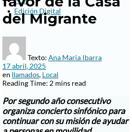
favor de la Casa
PDP
Edición Digital
del Migrante
Texto:
Ana Maria Ibarra
17 abril, 2025
en
llamados
,
Local
Reading Time: 2 mins read
Por segundo año consecutivo
organiza concierto sinfónico para
continuar con su misión de ayudar
a personas en movilidad