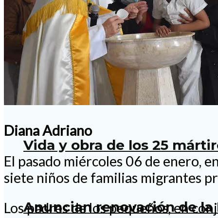
Perseveremos en el camino
Benavides Romero
Nacional
Diana Adriano
Vida y obra de los 25 mártir
El pasado miércoles 06 de enero, en
siete niños de familias migrantes p
Anuncian renovación de la 
Los padres de los pequeños, en conj