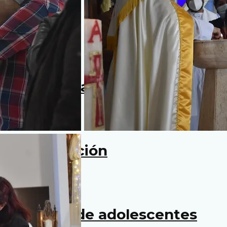
istas
ciclo de Caná
a de formación
de líderes de adolescentes