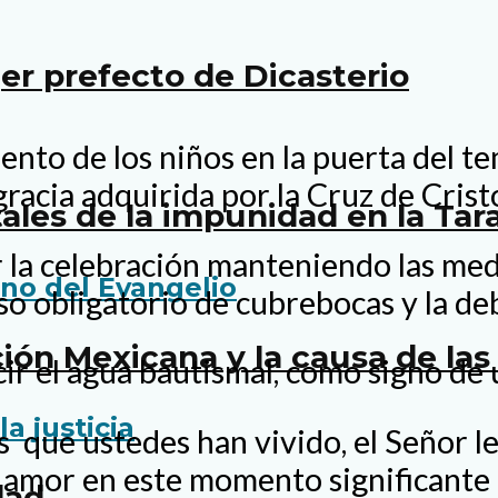
r prefecto de Dicasterio
miento de los niños en la puerta del
gracia adquirida por la Cruz de Crist
tales de la impunidad en la Ta
r la celebración manteniendo las med
so obligatorio de cubrebocas y la deb
cción Mexicana y la causa de l
ir el agua bautismal, como signo de 
es que ustedes han vivido, el Señor le
 amor en este momento significante 
dad