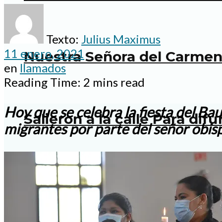
Texto:
Julius Maximus
11 enero, 2021
Nuestra Señora del Carmen:
en
llamados
Reading Time: 2 mins read
Hoy que se celebra la fiesta del Ba
Salieron a la calle Para dif
migrantes por parte del señor obis
Festejaron por primera vez 