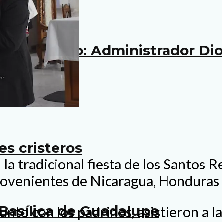
 ya iniciado: Administrador D
es cristeros
 la tradicional fiesta de los Santos
rovenientes de Nicaragua, Honduras 
Basílica de Guadalupe
unto con los padrinos, asistieron a 