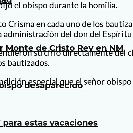
ijo el obispo durante la homilía.
o Crisma en cada uno de los bautizad
a administración del don del Espírit
er Monte de Cristo Rey en NM
ndieron su cirio directamente del cir
os bautizados.
dición especial que el señor obispo d
bispo desaparecido
 para estas vacaciones