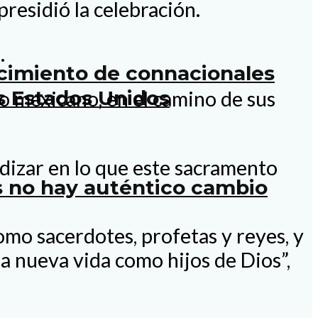
residió la celebración.
.
ecimiento de connacionales
s Estados Unidos
o mexicano, en el camino de sus
undizar en lo que este sacramento
os no hay auténtico cambio
omo sacerdotes, profetas y reyes, y
la nueva vida como hijos de Dios”,