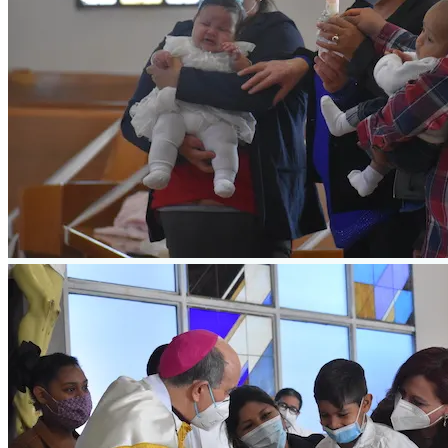
Para Washington son terror
Invitan a parejas al nuevo 
Tendrán sacerdotes jornad
Realizan primer encuentro 