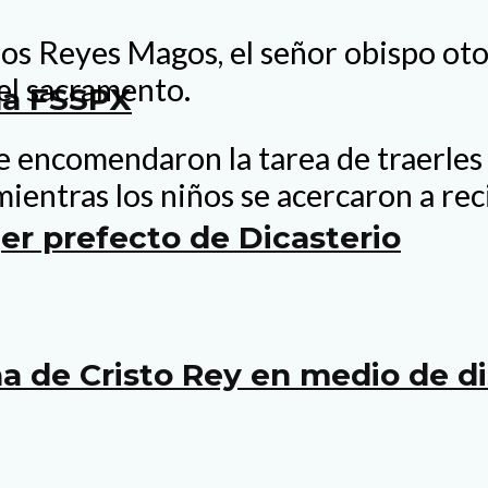
e los Reyes Magos, el señor obispo o
del sacramento.
la FSSPX
 encomendaron la tarea de traerles
 mientras los niños se acercaron a rec
r prefecto de Dicasterio
 de Cristo Rey en medio de di