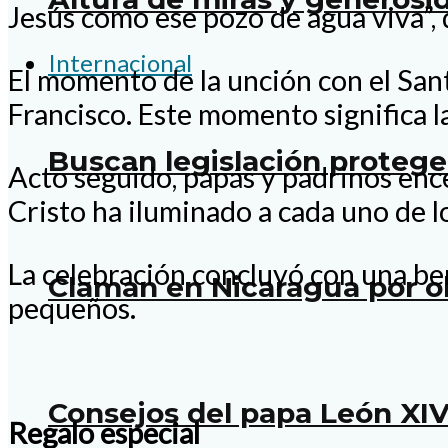
Jesús como ese pozo de agua viva”, d
Internacional
El momento de la unción con el Sant
Francisco. Este momento significa l
Buscan legislación proteg
Acto seguido, papás y padrinos ence
Cristo ha iluminado a cada uno de l
La celebración concluyó con una ben
Claman en Nicaragua por o
pequeños.
Consejos del papa León XIV
Regalo especial