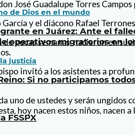
 don José Guadalupe Torres Campos p
 García y el diácono Rafael Terrones
rante en Juárez: Ante el fall
e operativos migratorios en lo
s de pocas semanas, nacieron en suel
os.
obispo invitó a los asistentes a prof
 Reino: Si no participamos tod
da uno de ustedes y serán ungidos c
esta, hoy nacen estos niños, nacen a 
la FSSPX