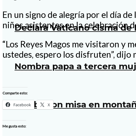
En un signo de alegría por el día d
niños asistentes en la celebración 
Declara Vaticano cisma de 
“Los Reyes Magos me visitaron y me
ustedes, espero los disfruten”, dijo
Nombra papa a tercera muje
Comparte esto:
Celebraron misa en montaña
Facebook
X
Me gusta esto: