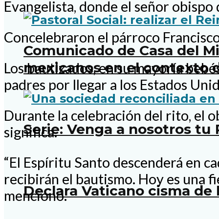
Evangelista, donde el señor obispo
Concelebraron el párroco Francisco
Comunicado de Casa del Mig
mexicanos en el contexto d
Los bautizados, en su mayoría bebé
padres por llegar a los Estados Unid
Durante la celebración del rito, el 
Serie: Venga a nosotros tu
significa.
“El Espíritu Santo descenderá en ca
recibirán el bautismo. Hoy es una fi
Declara Vaticano cisma de 
mencionó.