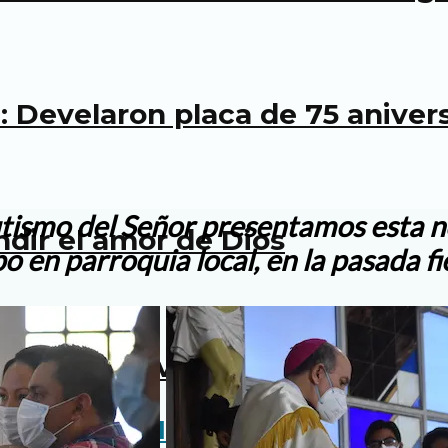
 Develaron placa de 75 anivers
utismo del Señor presentamos esta n
undir el amor de Dios
po en parroquia local, en la pasada 
Día del servidor