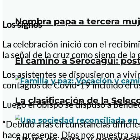
Nombra papa a tercera muje
Los signos
La celebración inició con el recibi
la señal de la cruz como signo de la 
El camino a Serocagüi: pos
Los asistentes se dispusieron a vivi
contagios de Covid-19 incluído el u
La clasificación de la Sele
Luego el obispo se dispuso a bendec
“Debido a las circunstancias difícil
hace presente. Dios nos muestra su
Altura de miras y generosi