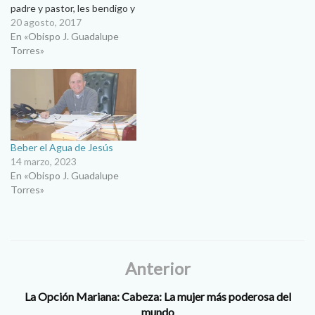
padre y pastor, les bendigo y
agradezco su atención a
20 agosto, 2017
estas líneas de reflexión que
En «Obispo J. Guadalupe
cada domingo les hago llegar
Torres»
para que nos ayuden a
crecer en esta fe, en
nuestro caminar cristiano.…
Beber el Agua de Jesús
14 marzo, 2023
En «Obispo J. Guadalupe
Torres»
Anterior
La Opción Mariana: Cabeza: La mujer más poderosa del
mundo