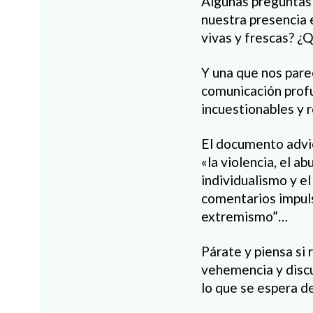
Algunas preguntas 
nuestra presencia 
vivas y frescas? ¿Q
Y una que nos parec
comunicación prof
incuestionables y 
El documento advie
«la violencia, el a
individualismo y e
comentarios impuls
extremismo”…
Párate y piensa si
vehemencia y discu
lo que se espera de