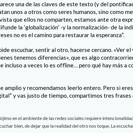
arece una de las claves de este texto (y del pontific
ratan unos a otros como seres humanos, sino como m
vista que ellos no comparten, estamos ante otra expre
ifunde la ‘globalización’ -y la normalización- de la ind
reses no es el camino para restaurar la esperanza”.
de escuchar, sentir al otro, hacerse cercano. «Ver el 
ienes tenemos diferencias», que es algo contracorrie
ue incluso a veces lo es offline… pero qué hay más a 
te amplio y recomendamos leerlo entero. Pero si eres
gital” y vas justo de tiempo, compartimos tres frases
jimo en el ambiente de las redes sociales requiere intencionalida
cuchar bien, de dejar que la realidad del otro nos toque. La escucha