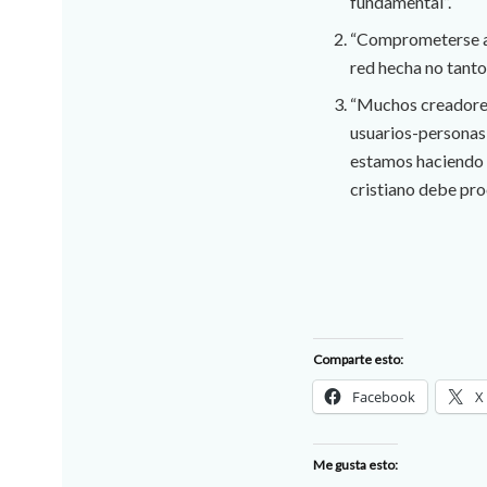
fundamental”.
“Comprometerse a e
red hecha no tanto 
“Muchos creadores 
usuarios-personas-
estamos haciendo p
cristiano debe pro
Comparte esto:
Facebook
X
Me gusta esto: