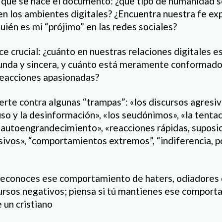
que se hace el documento: ¿qué tipo de humanidad se
en los ambientes digitales? ¿Encuentra nuestra fe ex
uién es mi “prójimo” en las redes sociales?
e crucial: ¿cuánto en nuestras relaciones digitales e
unda y sincera, y cuánto está meramente conformado
reacciones apasionadas?
rte contra algunas “trampas”: «los discursos agresiv
buso y la desinformación», «los seudónimos», «la tenta
l autoengrandecimiento», «reacciones rápidas, supos
ivos», “comportamientos extremos”, “indiferencia, po
 reconoces ese comportamiento de haters, odiadores
rsos negativos; piensa si tú mantienes ese comporta
 un cristiano