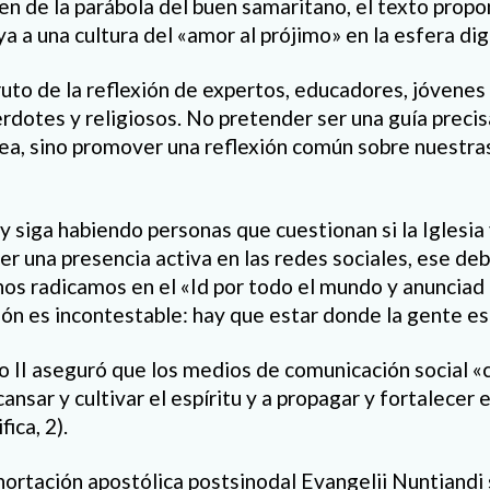
en de la parábola del buen samaritano, el texto prop
a a una cultura del «amor al prójimo» en la esfera digi
uto de la reflexión de expertos, educadores, jóvenes
cerdotes y religiosos. No pretender ser una guía precis
rea, sino promover una reflexión común sobre nuestra
y siga habiendo personas que cuestionan si la Iglesi
r una presencia activa en las redes sociales, ese deb
 nos radicamos en el «Id por todo el mundo y anunciad
ión es incontestable: hay que estar donde la gente es
no II aseguró que los medios de comunicación social «
nsar y cultivar el espíritu y a propagar y fortalecer 
ica, 2).
hortación apostólica postsinodal Evangelii Nuntiandi 