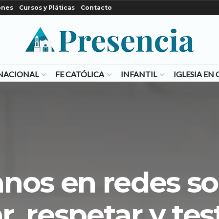
ones
Cursos y Pláticas
Contacto
NACIONAL
FE CATÓLICA
INFANTIL
IGLESIA E
anos en redes so
, respetar y te