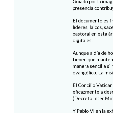
Guiado por la imag
presencia contribuy
El documento es fr
líderes, laicos, sa
pastoral en esta á
digitales.
Aunque a día de ho
tienen que mantene
manera sencilla si
evangélico. La mis
El Concilio Vatica
eficazmente a desca
(Decreto Inter Mirif
Y Pablo VI en la ex