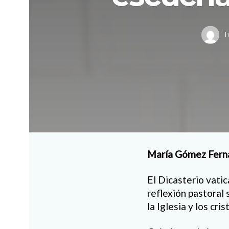
T
María Gómez Ferná
El Dicasterio vatic
reflexión pastoral
la Iglesia y los cri