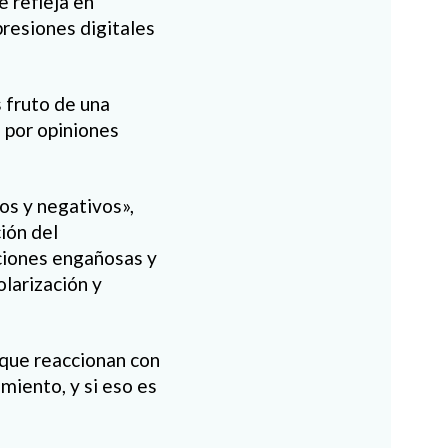
 refleja en
presiones digitales
s fruto de una
 por opiniones
os y negativos»,
ción del
iciones engañosas y
larización y
 que reaccionan con
miento, y si eso es