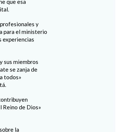
one que esa
tal.
 profesionales y
a para el ministerio
s experiencias
a y sus miembros
ate se zanja de
 a todos»
tá.
contribuyen
el Reino de Dios»
sobre la