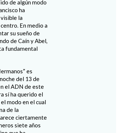
 sido de algún modo
rancisco ha
visible la
 centro. En medio a
ntar su sueño de
ando de Caín y Abel,
nta fundamental
“Hermanos” es
 noche del 13 de
 en el ADN de este
a sí ha querido el
el modo en el cual
ma de la
aparece ciertamente
meros siete años
mino que ha