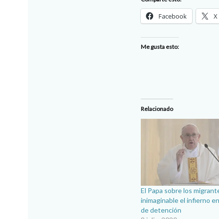
Facebook
X
Me gusta esto:
Relacionado
El Papa sobre los migrant
inimaginable el infierno e
de detención