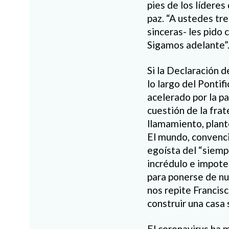
pies de los líderes
paz. “A ustedes tr
sinceras- les pido
Sigamos adelante”
Si la Declaración d
lo largo del Ponti
acelerado por la p
cuestión de la fra
llamamiento, plant
El mundo, convenci
egoísta del “siempr
incrédulo e impoten
para ponerse de nu
nos repite Francisc
construir una casa 
El coronavirus ha 