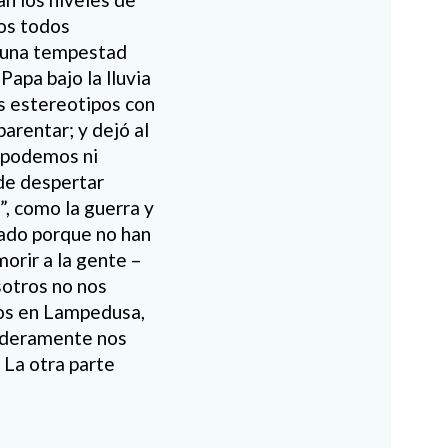
mos todos
e una tempestad
apa bajo la lluvia
os estereotipos con
arentar; y dejó al
o podemos ni
de despertar
, como la guerra y
tado porque no han
orir a la gente –
sotros no nos
ños en Lampedusa,
daderamente nos
 La otra parte