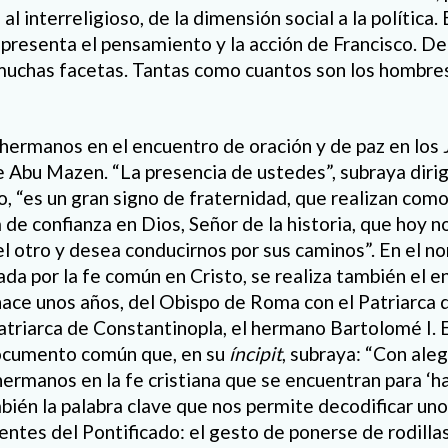
l interreligioso, de la dimensión social a la política. 
epresenta el pensamiento y la acción de Francisco. De
muchas facetas. Tantas como cuantos son los hombres
 hermanos en el encuentro de oración y de paz en los 
 Abu Mazen. “La presencia de ustedes”, subraya dirig
ino, “es un gran signo de fraternidad, que realizan com
 de confianza en Dios, Señor de la historia, que hoy 
l otro y desea conducirnos por sus caminos”. En el n
cada por la fe común en Cristo, se realiza también el e
ace unos años, del Obispo de Roma con el Patriarca
atriarca de Constantinopla, el hermano Bartolomé I. 
 documento común que, en su
íncipit
, subraya: “Con ale
rmanos en la fe cristiana que se encuentran para ‘hab
bién la palabra clave que nos permite decodificar uno
ntes del Pontificado: el gesto de ponerse de rodillas