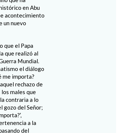
histórico en Abu
ese acontecimiento
de un nuevo
vo que el Papa
a que realizó al
 Guerra Mundial.
matismo el diálogo
ué me importa?
 aquel rechazo de
s los males que
a contraria a lo
el gozo del Señor;
mporta?’,
ertenencia a la
pasando del