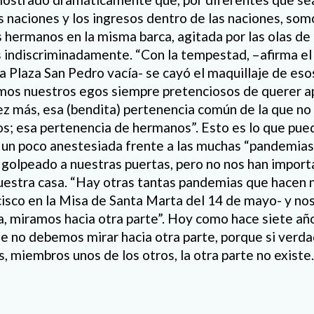
as naciones y los ingresos dentro de las naciones, so
 hermanos en la misma barca, agitada por las olas d
 indiscriminadamente. “Con la tempestad, –afirma el P
la Plaza San Pedro vacía- se cayó el maquillaje de es
mos nuestros egos siempre pretenciosos de querer ap
ez más, esa (bendita) pertenencia común de la que n
s; esa pertenencia de hermanos”. Esto es lo que pue
 un poco anestesiada frente a las muchas “pandemias”
 golpeado a nuestras puertas, pero no nos han impor
uestra casa. “Hay otras tantas pandemias que hacen m
isco en la Misa de Santa Marta del 14 de mayo- y no
, miramos hacia otra parte”. Hoy como hace siete a
ue no debemos mirar hacia otra parte, porque si ver
 miembros unos de los otros, la otra parte no existe.