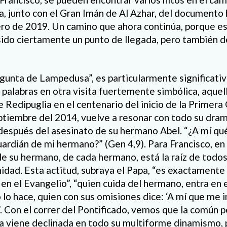
ma, junto con el Gran Imán de Al Azhar, del documento 
ero de 2019. Un camino que ahora continúa, porque 
 sido ciertamente un punto de llegada, pero también 
egunta de Lampedusa”, es particularmente significati
palabras en otra visita fuertemente simbólica, aquell
e Redipuglia en el centenario del inicio de la Primera
eptiembre del 2014, vuelve a resonar con todo su dra
 después del asesinato de su hermano Abel. “¿A mí q
uardián de mi hermano?” (Gen 4,9). Para Francisco, en
de su hermano, de cada hermano, está la raíz de todo
dad. Esta actitud, subraya el Papa, “es exactamente l
en el Evangelio”, “quien cuida del hermano, entra en 
lo hace, quien con sus omisiones dice: ‘A mí que me i
 Con el correr del Pontificado, vemos que la común p
a viene declinada en todo su multiforme dinamismo, 