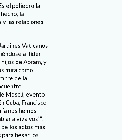
Es el poliedro la
 hecho, la
 y las relaciones
Jardines Vaticanos
iéndose al líder
o hijos de Abram, y
nos mira como
ombre de la
ncuentro,
 de Moscú, evento
En Cuba, Francisco
gría nos hemos
lar a viva voz’”.
 de los actos más
 para besar los