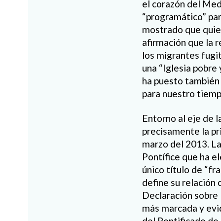
el corazón del Med
“programático” para
mostrado que quiere
afirmación que la 
los migrantes fugi
una “Iglesia pobre 
ha puesto también 
para nuestro tiemp
Entorno al eje de 
precisamente la pr
marzo del 2013. La
Pontífice que ha e
único título de “fra
define su relación
Declaración sobre 
más marcada y evid
del Pontificado de