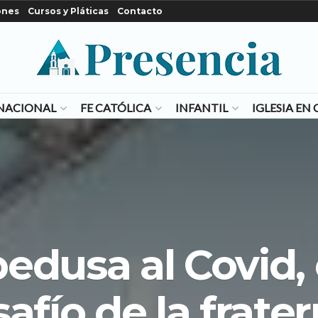
ones
Cursos y Pláticas
Contacto
NACIONAL
FE CATÓLICA
INFANTIL
IGLESIA E
dusa al Covid, 
safío de la frate