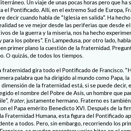
iterráneo. Un viaje de unas pocas horas pero que ha
 el Pontificado. Allí, en el extremo Sud de Europa, F
 decir cuando habla de “Iglesia en salida”. Ha hecho 
realidad se ve mejor desde las periferias que desde el
tivos de la guerra y la miseria, nos ha hecho experime
y para los pobres”. En Lampedusa, por otro lado, habl
en primer plano la cuestión de la fraternidad. Pregu
o. O quizás, de todos los tiempos.
la fraternidad gira todo el Pontificado de Francisco. 
imera palabra que ha dirigido al mundo como Papa, la
 dimensión de la fraternidad está, si se puede decir,
legido el nombre del Pobre de Asís, un hombre que par
ile”,
frater
, justamente hermano. Fraterno es también 
 con el Papa emérito Benedicto XVI. Después de la fir
la Fraternidad Humana, esta figura del Pontificado 
ente a todos. Pero, sin embargo, recorriendo los pri
 Francisco, se pueden encontrar varios hitos en el ca