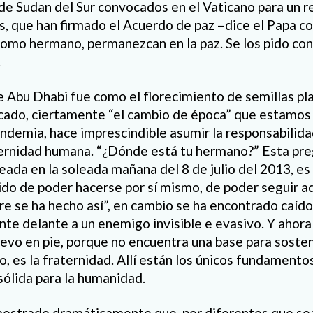
 de Sudan del Sur convocados en el Vaticano para un re
es, que han firmado el Acuerdo de paz –dice el Papa c
 como hermano, permanezcan en la paz. Se los pido con
.
e Abu Dhabi fue como el florecimiento de semillas plan
ficado, ciertamente “el cambio de época” que estamos
andemia, hace imprescindible asumir la responsabilida
ternidad humana. “¿Dónde está tu hermano?” Esta pr
eada en la soleada mañana del 8 de julio del 2013, es 
do de poder hacerse por sí mismo, de poder seguir ad
e se ha hecho así”, en cambio se ha encontrado caído 
te delante a un enemigo invisible e evasivo. Y ahora 
evo en pie, porque no encuentra una base para sosten
o, es la fraternidad. Allí están los únicos fundamento
sólida para la humanidad.
mostrado dramáticamente que, por diferentes que sea