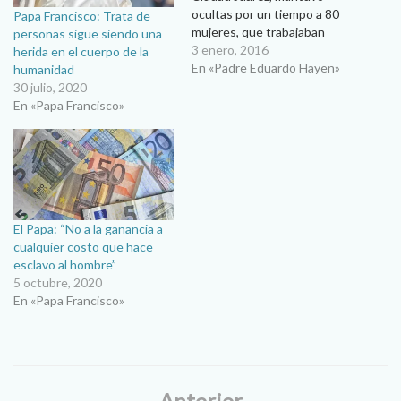
ocultas por un tiempo a 80
Papa Francisco: Trata de
mujeres, que trabajaban
personas sigue siendo una
como prostitutas. Lo hizo
3 enero, 2016
herida en el cuerpo de la
cuando era el arzobispo de
En «Padre Eduardo Hayen»
humanidad
Buenos Aires, y las escondió
30 julio, 2020
en diversos conventos y
En «Papa Francisco»
apartamentos de personas
de su confianza para
protegerlas, porque todas
eran…
El Papa: “No a la ganancia a
cualquier costo que hace
esclavo al hombre”
5 octubre, 2020
En «Papa Francisco»
Anterior