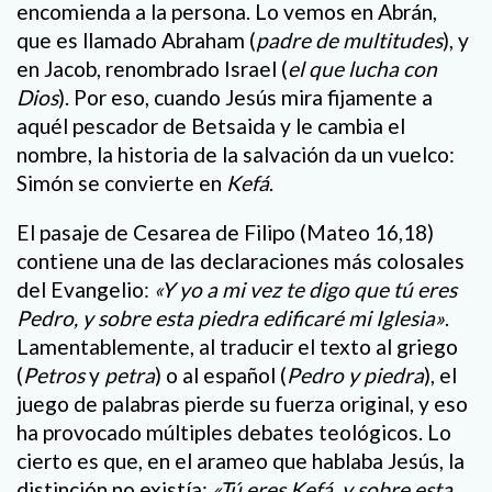
encomienda a la persona. Lo vemos en Abrán,
que es llamado Abraham (
padre de multitudes
), y
en Jacob, renombrado Israel (
el que lucha con
Dios
). Por eso, cuando Jesús mira fijamente a
aquél pescador de Betsaida y le cambia el
nombre, la historia de la salvación da un vuelco:
Simón se convierte en
Kefá
.
El pasaje de Cesarea de Filipo (Mateo 16,18)
contiene una de las declaraciones más colosales
del Evangelio:
«Y yo a mi vez te digo que tú eres
Pedro, y sobre esta piedra edificaré mi Iglesia»
.
Lamentablemente, al traducir el texto al griego
(
Petros
y
petra
) o al español (
Pedro y piedra
), el
juego de palabras pierde su fuerza original, y eso
ha provocado múltiples debates teológicos. Lo
cierto es que, en el arameo que hablaba Jesús, la
distinción no existía:
«Tú eres Kefá, y sobre esta