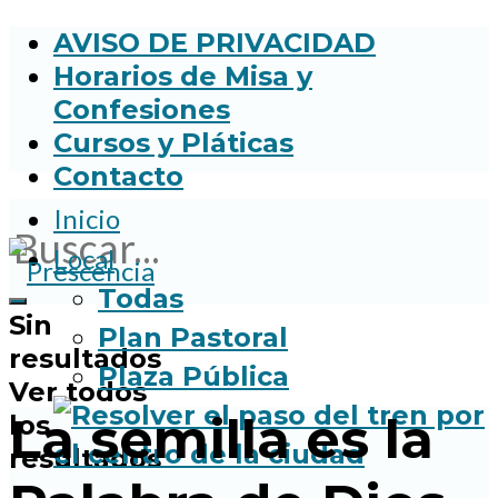
AVISO DE PRIVACIDAD
Horarios de Misa y
Confesiones
Cursos y Pláticas
Contacto
Inicio
Local
Todas
Sin
Plan Pastoral
resultados
Plaza Pública
Ver todos
La semilla es la
los
resultados