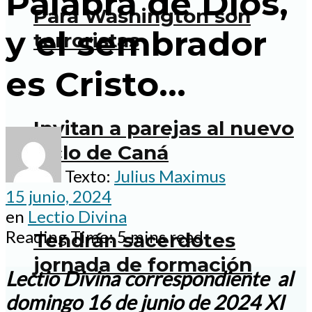
Palabra de Dios,
Para Washington son
y el sembrador
terroristas
es Cristo…
Invitan a parejas al nuevo
ciclo de Caná
Texto:
Julius Maximus
15 junio, 2024
en
Lectio Divina
Reading Time: 5 mins read
Tendrán sacerdotes
jornada de formación
Lectio Divina correspondiente al
domingo 16 de junio de 2024 XI