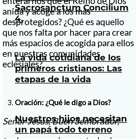
enterarnos que el Reino de Dios
Sacrosanctum Concilium
anida y acoge a los más
4.
desprotegidos? ¿Qué es aquello
que nos falta por hacer para crear
más espacios de acogida para ellos
en nuestras comunidades
La vida cotidiana de los
eclesiales?
primeros cristianos: Las
etapas de la vida
Oración: ¿Qué le digo a Dios?
Nuestros hijos necesitan
Señor Jesús, Buen Sembrador,
un papá todo terreno