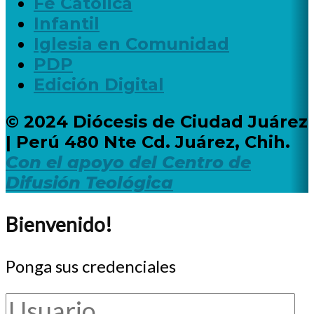
Fe Católica
Infantil
Iglesia en Comunidad
PDP
Edición Digital
© 2024 Diócesis de Ciudad Juárez
| Perú 480 Nte Cd. Juárez, Chih.
Con el apoyo del Centro de
Difusión Teológica
Bienvenido!
Ponga sus credenciales