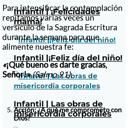
Para intensificar la contemplación
Infantil | ¡Felicidades
repitamos varias veces un
mamá!
versículo de la Sagrada Escritura
durante la semana para que
alimente nuestra fe:
Infantil |¡Feliz día del niño!
«
¡Qué bueno es darte gracias,
Señor!
»
(Salmo 91).
Infantil | Las obras de
Acción: ¿A qué me comprometo con
misericordia corporales
Dios?