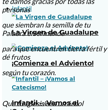
te damos gracias por todas las
Infantil
personas
que siembran la semilla de tu
La Virgen de Guadalupe
Palabra en el mundo
para que encuentren tierra fértil y
dé frutos
¡Comienza el Adviento!
según tu corazón.
Infantil – ¡Vamos al
Que tu Iglesia sea un árbol