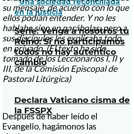
su mensaje, de acuerdo con lo que
ellos podían entender. Y no les
hablaba sino en parábolas; pero a
Serie: Venga a nosotros tu
sus discípulos les explicaba todo
Reino: Si no participamos
en privado. (El texto ha sido
todos no hay auténtico
tomado de los Leccionarios I, II y
cambio
III, de la Comisión Episcopal de
Pastoral Litúrgica)
Declara Vaticano cisma de
la FSSPX
Después de haber leído el
Evangelio, hagámonos las