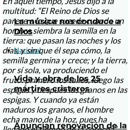
En aquel tiempo, Jesús dijo a la
multitud: “El Reino de Dios se
parece a lo que sucede cuando un
La música nos conduce a
hombre siembra la semilla en la
Dios
tierra: que pasan las noches y los
días, y sin que él sepa cómo, la
Nacional
semilla germina y crece; y la tierra,
por sí sola, va produciendo el
Vida y obra de los 25
fruto: primero los tallos, luego las
mártires cristeros
espigas y después los granos en las
espigas. Y cuando ya están
maduros los granos, el hombre
echa mano de la hoz, pues ha
Anuncian renovación de la
llegado el tiempo de la cosecha”.