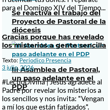
para el Domingo XIV del Tiempo...
Se reactiva el trabajo del
Proyecto de Pastoral de la
diócesis
Gracias porque has revelado
los misterios a gente sencilla
Texto:
Periodico Presencia
3 julio, 2026
III Asamblea de Pastoral,
un paso adelante en el
#LectioDivina | Jesús agradece al
PDP
Padre por revelar los misterios a
los sencillos y nos invita: "Vengan
a mí los que están fatigados".