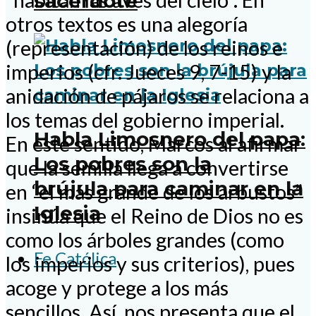
sacerdote
otros textos es una alegoría
(representación) de los reinos e
imperios (cfr. Jueces 9, 7-15) y la
anidación de pájaros se relaciona a
los temas del gobierno imperial.
Habla Limosnero del papa:
En este sentido, Marcos al afirmar
Los pobres son la
que la semilla llega a convertirse
brújula para caminar en la
en “el más grande de los arbustos”
Iglesia
insinúa que el Reino de Dios no es
como los árboles grandes (como
Fe Católica
los imperios y sus criterios), pues
acoge y protege a los más
sencillos. Así, nos presenta que el