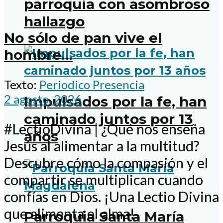
parroquia con asombroso
hallazgo
No sólo de pan vive el
hombre…
Texto:
Periodico Presencia
2 agosto, 2026
Impulsados por la fe, han
caminado juntos por 13
#LectioDivina | ¿Qué nos enseña
años
Jesús al alimentar a la multitud?
Descubre cómo la compasión y el
compartir se multiplican cuando
confías en Dios. ¡Una Lectio Divina
que alimenta el alma!
Parroquia Santa María