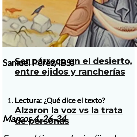
El Cura de Ars y un día en
la vida de un párroco
Ser párroco en el desierto,
Samuel Pérez/IBSJ
entre ejidos y rancherías
Lectura: ¿Qué dice el texto?
Alzaron la voz vs la trata
Marcos 4, 26-34.
de personas