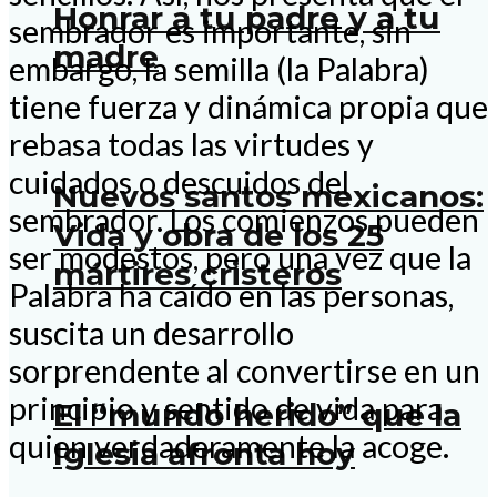
Honrar a tu padre y a tu
sembrador es importante, sin
madre
embargo, la semilla (la Palabra)
tiene fuerza y dinámica propia que
rebasa todas las virtudes y
cuidados o descuidos del
Nuevos santos mexicanos:
sembrador. Los comienzos pueden
Vida y obra de los 25
ser modestos, pero una vez que la
mártires cristeros
Palabra ha caído en las personas,
suscita un desarrollo
sorprendente al convertirse en un
principio y sentido de vida para
El “mundo herido” que la
quien verdaderamente la acoge.
Iglesia afronta hoy