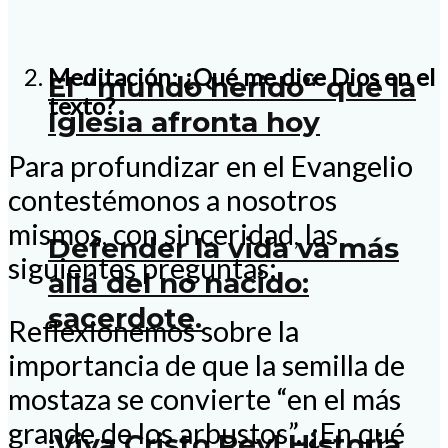
Meditación: ¿Qué me dice Dios en el
El “mundo herido” que la
texto?
Iglesia afronta hoy
Para profundizar en el Evangelio
contestémonos a nosotros
mismos, con sinceridad, las
Defender la vida va más
siguientes preguntas:
allá del no nacido:
sacerdote.
Reflexionemos sobre la
importancia de que la semilla de
mostaza se convierte “en el más
grande de los arbustos”. ¿En qué
¡Viva Cristo Rey! Historia