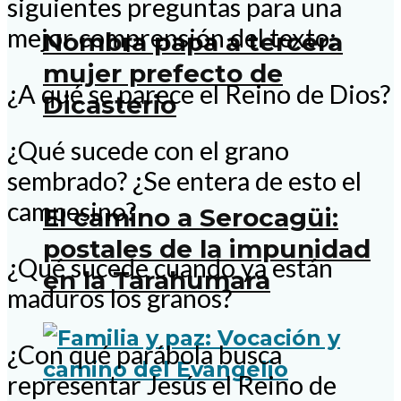
siguientes preguntas para una
mejor comprensión del texto:
Nombra papa a tercera
mujer prefecto de
¿A qué se parece el Reino de Dios?
Dicasterio
¿Qué sucede con el grano
sembrado? ¿Se entera de esto el
campesino?
El camino a Serocagüi:
postales de la impunidad
¿Qué sucede cuando ya están
en la Tarahumara
maduros los granos?
¿Con qué parábola busca
representar Jesús el Reino de