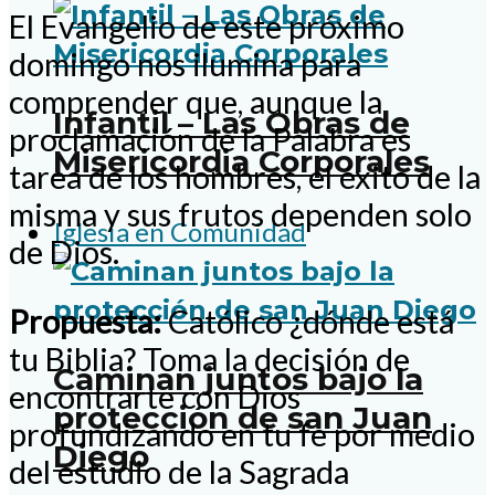
El Evangelio de este próximo
domingo nos ilumina para
comprender que, aunque la
Infantil – Las Obras de
proclamación de la Palabra es
Misericordia Corporales
tarea de los hombres, el éxito de la
misma y sus frutos dependen solo
Iglesia en Comunidad
de Dios.
Propuesta:
Católico ¿dónde está
tu Biblia? Toma la decisión de
Caminan juntos bajo la
encontrarte con Dios
protección de san Juan
profundizando en tu fe por medio
Diego
del estudio de la Sagrada