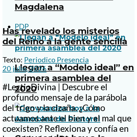
Magdalena
PDP
Has revelado los misterios
del Reino a la gente sencilla
Texto:
Periodico Presencia
Llegan a “Modelo ideal” en
20 julio, 2026
primera asamblea del
#LectioDivina | Descubre el
2020
profundo mensaje de la parábola
del trigo y la cizaña. ¿Cómo
actuamos ante el bien y el mal que
coexisten? Reflexiona y confía en