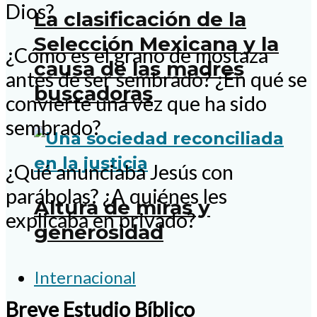
Dios?
La clasificación de la
Selección Mexicana y la
¿Cómo es el grano de mostaza
causa de las madres
antes de ser sembrado? ¿En qué se
buscadoras
convierte una vez que ha sido
sembrado?
¿Qué anunciaba Jesús con
parábolas? ¿A quiénes les
Altura de miras y
explicaba en privado?
generosidad
Internacional
Breve Estudio Bíblico