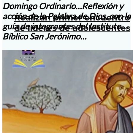
Domingo Ordinario…Reflexión y
acción de la Palabra de Dios, con la
Realizan primer encuentro
guía de integrantes del Instituto
de líderes de adolescentes
Bíblico San Jerónimo…
Perseveremos en el
camino ya iniciado:
Administrador Diocesano
Pbro. Armando Benavides
Romero