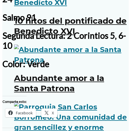
Salmo 91
10 hitos del pontificado de
Benedicto XVI
Segunda Lectura: 2 Corintios 5, 6-
10
Color: Verde
Abundante amor a la
Santa Patrona
Comparte esto:
Facebook
X