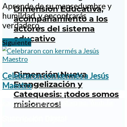
Aprende de su mansedumbre y
Dimensión Educativa,
humildad, y encontrarás
acompañamiento a los
verdadero...
actores del sistema
educativo
Siguiente
Dimensión Nueva
Celebraron con kermés a Jesús
Evangelización y
Maestro
Catequesis: ¡todos somos
Facebook
Twitter
Instagram
Youtube
misioneros!
Suscripción Digital