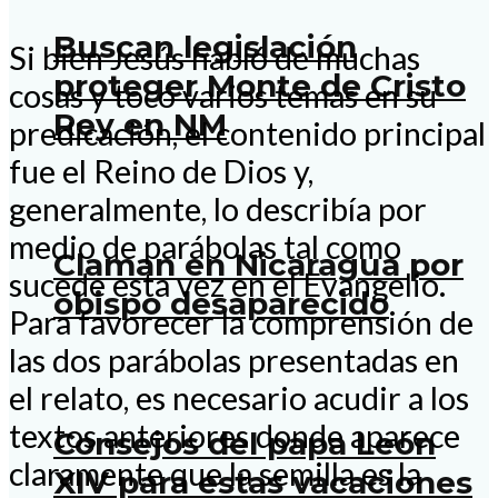
Buscan legislación
Si bien Jesús habló de muchas
proteger Monte de Cristo
cosas y tocó varios temas en su
Rey en NM
predicación, el contenido principal
fue el Reino de Dios y,
generalmente, lo describía por
medio de parábolas tal como
Claman en Nicaragua por
sucede esta vez en el Evangelio.
obispo desaparecido
Para favorecer la comprensión de
las dos parábolas presentadas en
el relato, es necesario acudir a los
textos anteriores donde aparece
Consejos del papa León
claramente que la semilla es la
XIV para estas vacaciones