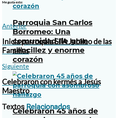
Me gusta esto:
Parroquia San Carlos
Anterior
Borromeo: Una
comunidad de gran
Inicia parroquia SFA Jubileo de las
sencillez y enorme
Familias
corazón
Siguiente
Celebraron con kermés a Jesús
Maestro
Textos
Relacionados
Celebraron 45 años de