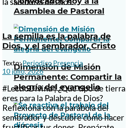
Convocados hoy a la
la sabiduría de Dios.
Asamblea de Pastoral
La semilla es la palabra de
Dios, y el sembrador, Cristo
Texto:
Periodico Presencia
Dimensión de Misión
10 julio, 2026
Permanente: Compartir la
alegría del evangelio
#LectioDivina | ¿Qué tipo de tierra
eres para la Palabra de Dios?
Reflexiona con la parábola del
sembrador y descubre cómo hacer
fructificar tus dones. Prepárate