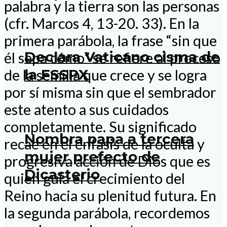
palabra y la tierra son las personas
(cfr. Marcos 4, 13-20. 33). En la
primera parábola, la frase “sin que
Declara Vaticano cisma de
él sepa cómo” se refiere al proceso
la FSSPX
de la semilla que crece y se logra
por sí misma sin que el sembrador
este atento a sus cuidados
completamente. Su significado
Nombra papa a tercera
recae en el énfasis de la oculta y
mujer prefecto de
progresiva acción de Dios que es
Dicasterio
quien guía el crecimiento del
Reino hacia su plenitud futura. En
la segunda parábola, recordemos