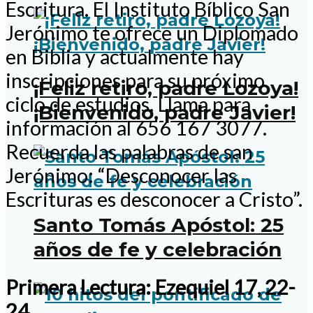
Escritura. El Instituto Bíblico San
Jerónimo te ofrece un Diplomado
en Biblia y actualmente hay
inscripciones para su próximo
¡Feliz retiro, padre Lozoya!
ciclo de estudios. Llama para
¡Bienvenido, padre Javier!
información al 656 167 3077.
Recuerda las palabras de san
Jerónimo: “Desconocer las
Escrituras es desconocer a Cristo”.
Santo Tomás Apóstol: 25
años de fe y celebración
Primera Lectura: Ezequiel 17, 22-
24