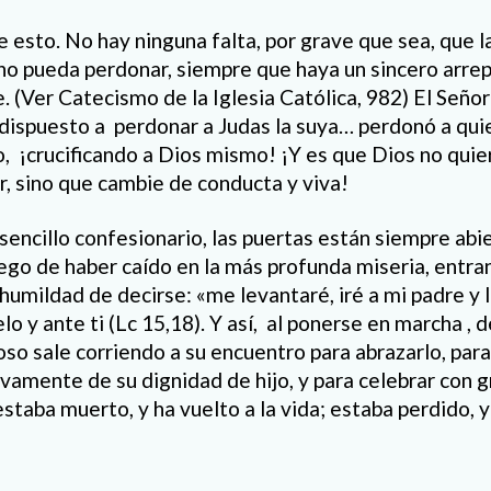
esto. No hay ninguna falta, por grave que sea, que la
no pueda perdonar, siempre que haya un sincero arre
e. (Ver Catecismo de la Iglesia Católica, 982) El Señ
a dispuesto a perdonar a Judas la suya… perdonó a qui
o, ¡crucificando a Dios mismo! ¡Y es que Dios no quie
r, sino que cambie de conducta y viva!
n sencillo confesionario, las puertas están siempre abi
uego de haber caído en la más profunda miseria, entra
a humildad de decirse: «me levantaré, iré a mi padre y l
lo y ante ti (Lc 15,18). Y así, al ponerse en marcha , 
so sale corriendo a su encuentro para abrazarlo, para
evamente de su dignidad de hijo, y para celebrar con g
estaba muerto, y ha vuelto a la vida; estaba perdido, y