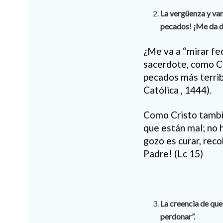
La vergüenza y van
pecados! ¡Me da d
¿Me va a “mirar fe
sacerdote, como Cr
pecados más terribl
Católica , 1444).
Como Cristo tambié
que están mal; no h
gozo es curar, reco
Padre! (Lc 15)
La creencia de que
perdonar”.