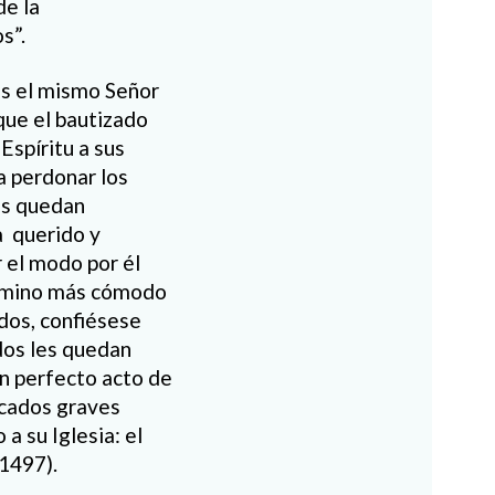
de la
s”.
es el mismo Señor
que el bautizado
Espíritu a sus
a perdonar los
es quedan
a querido y
 el modo por él
camino más cómodo
ados, confiésese
dos les quedan
n perfecto acto de
ecados graves
 su Iglesia: el
 1497).