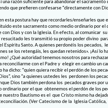
í una razón suficiente para abandonar el sacramento 
ciendo que prefieren confesarse “directamente con Dio
n esta postura hay que recordarles/enseñarles que 
tituido este sacramento como medio ordinario por el 
 con Dios y con la Iglesia. En efecto, al comunicar su 
 resucitado les transmitió su propio poder divino par
el Espíritu Santo. A quienes perdonéis los pecados, l
nes se los retengáis, les quedan retenidos». ¡Así lo h
smo! ¿Qué autoridad tenemos nosotros para rechazar
a reconciliarme con el Padre y elegir en cambio un 
o ha dicho: “quien quiera recibir el perdón de los pec
ios”, sino “a quienes ustedes les perdonen los peca
nque Dios también perdona los pecados graves por u
io ordinario por el que obtenemos el perdón de los p
 nuestro Bautismo es el que Cristo mismo ha dejado a
econciliación. (Ver Catecismo de la Iglesia Católica,