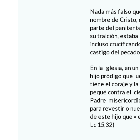
Nada más falso que 
nombre de Cristo, 
parte del penitent
su traición, estab
incluso crucificand
castigo del pecado
En la Iglesia, en u
hijo pródigo que l
tiene el coraje y l
pequé contra el cie
Padre misericordio
para revestirlo nu
de este hijo que « 
Lc 15,32)