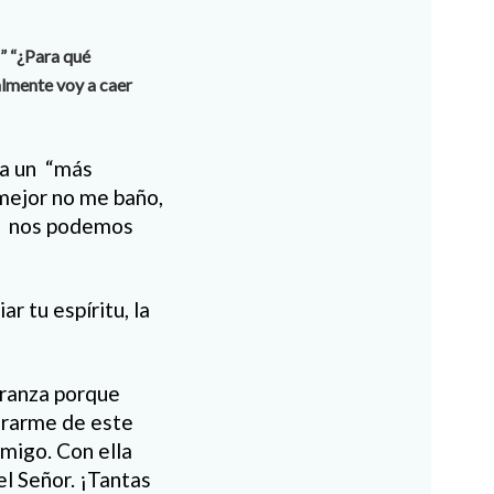
” “¿Para qué
almente voy a caer
ra un “más
“mejor no me baño,
ue nos podemos
ar tu espíritu, la
eranza porque
berarme de este
emigo. Con ella
l Señor. ¡Tantas