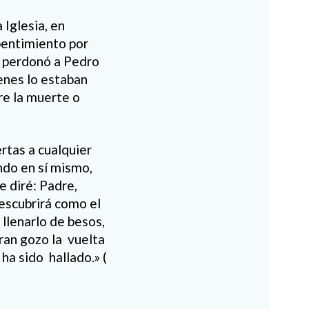
 Iglesia, en
pentimiento por
or perdonó a Pedro
enes lo estaban
re la muerte o
ertas a cualquier
ndo en sí mismo,
e diré: Padre,
descubrirá como el
 llenarlo de besos,
ran gozo la vuelta
 ha sido hallado.» (