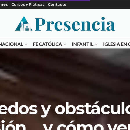
ones
Cursos y Pláticas
Contacto
NACIONAL
FE CATÓLICA
INFANTIL
IGLESIA E
dos y obstáculo
ión… y cómo ve