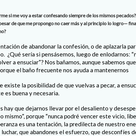
rme si me voy a estar confesando siempre de los mismos pecados?
esar de que me propongo no caer más y al principio lo logro— fin
mo?
tentación de abandonar la confesión, o de aplazarla pa
do. ¿Qué sería si pensásemos, luego de enlodarnos: 
olver a ensuciar”? Nos bañamos, aunque sabemos q
 porque el baño frecuente nos ayuda a mantenernos
e existe la posibilidad de que vuelvas a pecar, a ensuci
e es buena y necesaria.
ás hay que dejarnos llevar por el desaliento y desesp
lo mismo”, porque “nunca podré vencer este vicio, li
eranza es una tentación, la predilecta de nuestro en
 luchar, que abandones el esfuerzo, que desconfíes de