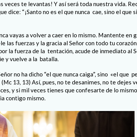
as veces te levantas! Y así será toda nuestra vida. R
ue dice: “¡Santo no es el que nunca cae, sino el que 
ca vayas a volver a caer en lo mismo. Mantente en g
le las fuerzas y la gracia al Señor con todo tu corazón,
 por la fuerza de la tentación, acude de inmediato al S
e y vuelve a la batalla.
eñor no ha dicho “el que nunca caiga”, sino «el que p
.» (Mc 13, 13) Así, pues, no te desanimes, no te dejes v
eces, y si mil veces tienes que confesarte de lo mism
ia contigo mismo.