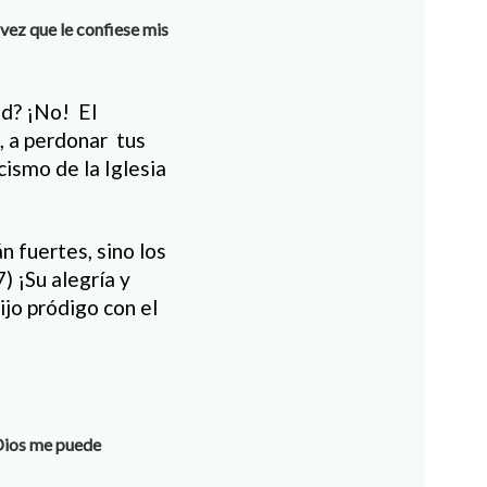
 vez que le confiese mis
ad? ¡No! El
, a perdonar tus
cismo de la Iglesia
n fuertes, sino los
) ¡Su alegría y
hijo pródigo con el
 Dios me puede