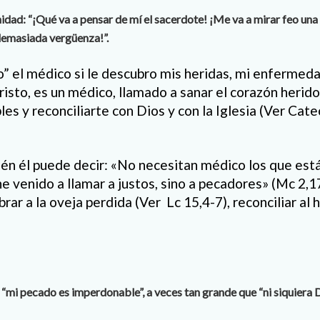
idad: “¡Qué va a pensar de mí el sacerdote! ¡Me va a mirar feo una
emasiada vergüenza!”.
o” el médico si le descubro mis heridas, mi enfermed
isto, es un médico, llamado a sanar el corazón herido
es y reconciliarte con Dios y con la Iglesia (Ver Cate
n él puede decir: «No necesitan médico los que está
e venido a llamar a justos, sino a pecadores» (Mc 2,17
brar a la oveja perdida (Ver Lc 15,4-7), reconciliar al 
 “mi pecado es imperdonable”, a veces tan grande que “ni siquiera