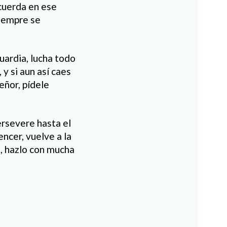
ecuerda en ese
siempre se
uardia, lucha todo
 y si aun así caes
eñor, pídele
ersevere hasta el
encer, vuelve a la
o, hazlo con mucha