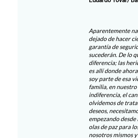
Aparentemente nad
dejado de hacer cie
garantía de seguri
sucederán. De lo q
diferencia; las her
es allí donde ahor
soy parte de esa v
familia, en nuestro
indiferencia, el ca
olvidemos de trata
deseos, necesitamo
empezando desde nu
olas de paz para l
nosotros mismos y c