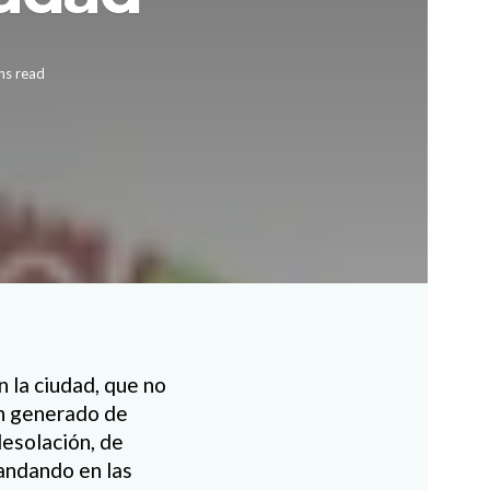
ns read
n la ciudad, que no
an generado de
desolación, de
 andando en las