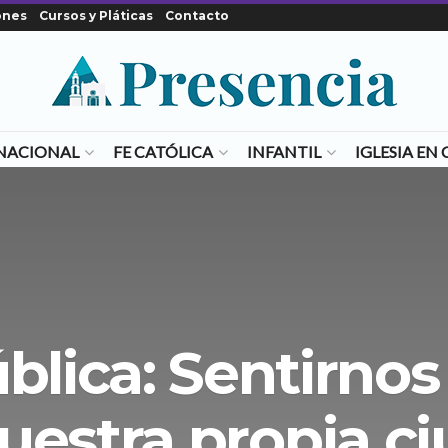
ones
Cursos y Pláticas
Contacto
NACIONAL
FE CATÓLICA
INFANTIL
IGLESIA E
blica: Sentirno
uestra propia c