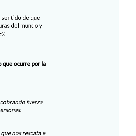
l sentido de que
guras del mundo y
es:
 que ocurre por la
tá cobrando fuerza
personas.
 que nos rescata e