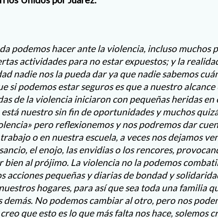
a podemos hacer ante la violencia, incluso muchos 
rtas actividades para no estar expuestos; y la realida
dad nadie nos la pueda dar ya que nadie sabemos cu
ue si podemos estar seguros es que a nuestro alcance 
idas de la violencia iniciaron con pequeñas heridas en 
a está nuestro sin fin de oportunidades y muchos qui
iolencia» pero reflexionemos y nos podremos dar cue
 trabajo o en nuestra escuela, a veces nos dejamos ven
nsancio, el enojo, las envidias o los rencores, provoca
r bien al prójimo. La violencia no la podemos combati
s acciones pequeñas y diarias de bondad y solidarida
estros hogares, para así que sea toda una familia qu
os demás. No podemos cambiar al otro, pero nos pod
reo que esto es lo que más falta nos hace, solemos cr