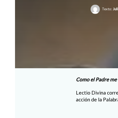
Texto:
Jul
Como el Padre me h
Lectio Divina corr
acción de la Palabr