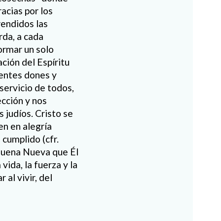
acias por los
rendidos las
rda, a cada
ormar un solo
ación del Espíritu
rentes dones y
 servicio de todos,
ección y nos
 judíos. Cristo se
n en alegría
cumplido (cfr.
a Buena Nueva que Él
vida, la fuerza y la
 al vivir, del