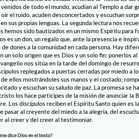
 venidos de todo el mundo, acudían al Templo a dar gr
l oír el ruido, acuden desconcertados y escuchan sorp
en sus propias lenguas. La segunda lectura nos recue
s hemos sido bautizados en un mismo Espíritu para f
os es un don, un regalo que, ante la presencia e inspir
 de dones a la comunidad en cada persona. Hay dife
n un solo origen que es Dios y un solo fin: ponerlos al
Evangelio nos sitúa en la tarde del domingo de resurr
cípulos replegados a puertas cerradas por miedo a los
de ellos mostrándoles sus manos y el costado; rompe
citado y escuchan su saludo de paz. La promesa se ha 
cristo los hace participes de la misión de anunciar l
e. Los discípulos reciben el Espíritu Santo quien es la 
e pasar al creyente del miedo a la alegría, del escuchar
ver al creer y del creer al testimoniar.
me dice Dios en el texto?