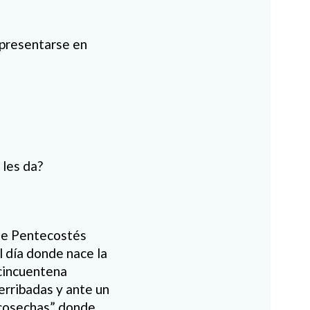
 presentarse en
 les da?
de Pentecostés
l día donde nace la
 cincuentena
erribadas y ante un
s cosechas” donde