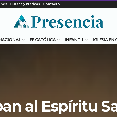
ones
Cursos y Pláticas
Contacto
NACIONAL
FE CATÓLICA
INFANTIL
IGLESIA E
an al Espíritu 