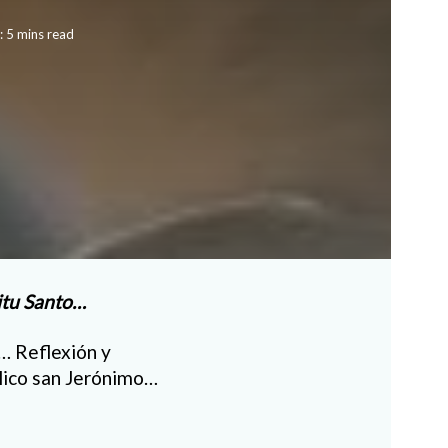
 5 mins read
ritu Santo…
… Reflexión y
blico san Jerónimo…