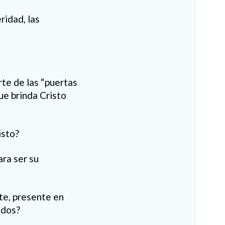
ridad, las
rte de las “puertas
ue brinda Cristo
isto?
ara ser su
te, presente en
ados?